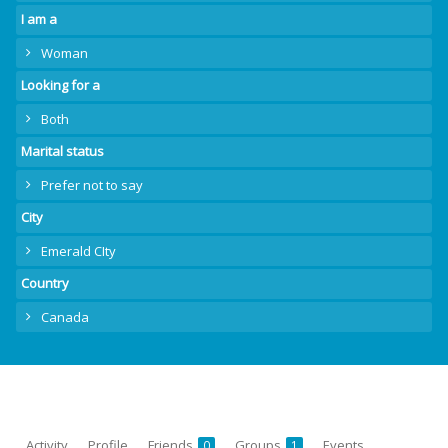
I am a
Woman
Looking for a
Both
Marital status
Prefer not to say
City
Emerald CIty
Country
Canada
Activity
Profile
Friends
Groups
Events
0
1