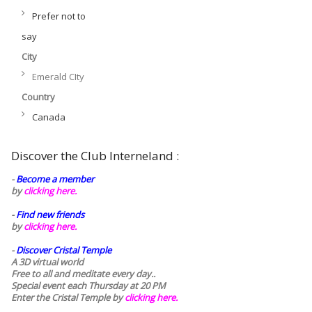
Prefer not to
say
City
Emerald CIty
Country
Canada
Discover the Club Interneland :
-
Become a member
by
clicking here.
-
Find new friends
by
clicking here.
-
Discover Cristal Temple
A 3D virtual world
Free to all and meditate every day..
Special event each Thursday at 20 PM
Enter the Cristal Temple by
clicking here.