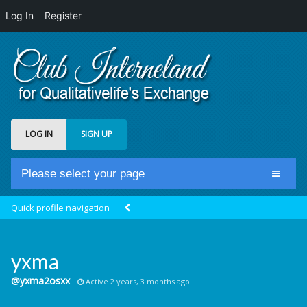
Log In
Register
LOG IN
SIGN UP
Please select your page
Home
Quick profile navigation
Club Newsfeed
Members
yxma
Groups
@yxma2osxx
Active 2 years, 3 months ago
Centrale Cosmique