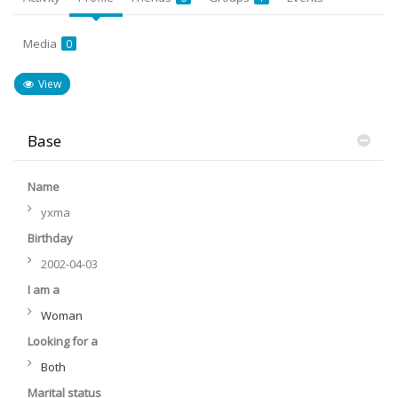
Media
0
View
Base
Name
yxma
Birthday
2002-04-03
I am a
Woman
Looking for a
Both
Marital status