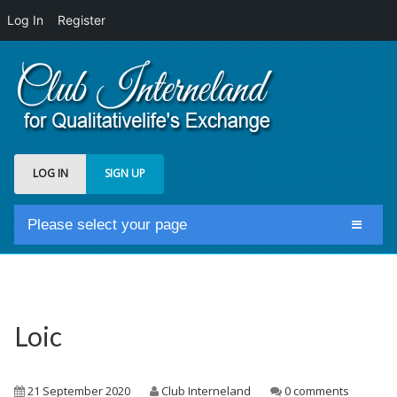
Log In
Register
LOG IN
SIGN UP
Please select your page
Home
Club Newsfeed
Members
Loic
Groups
Centrale Cosmique
21 September 2020
Club Interneland
0 comments