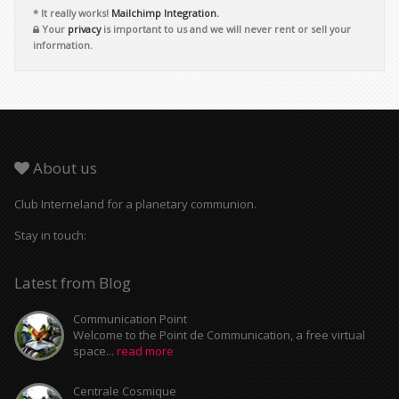
* It really works!
Mailchimp Integration.
Your
privacy
is important to us and we will never rent or sell your
information.
About us
Club Interneland for a planetary communion.
Stay in touch:
Latest from Blog
Communication Point
Welcome to the Point de Communication, a free virtual
space...
read more
Centrale Cosmique