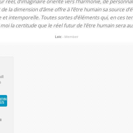
 réel, d’imaginaire orienté vers l’harmonie, de personnali
de la dimension d’âme offre à l’être humain sa source d’éq
te et intemporelle. Toutes sortes d’éléments qui, en ces tem
oi la certitude que le réel futur de l’être humain sera aus
Loic
- Member
ill
s
JOIN
US
l