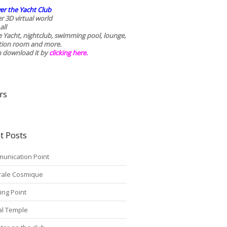
er the Yacht Club
r 3D virtual world
all
he Yacht, nightclub, swimming pool, lounge,
tion room and more.
n download it by
clicking here
.
rs
t Posts
unication Point
rale Cosmique
ing Point
tal Temple