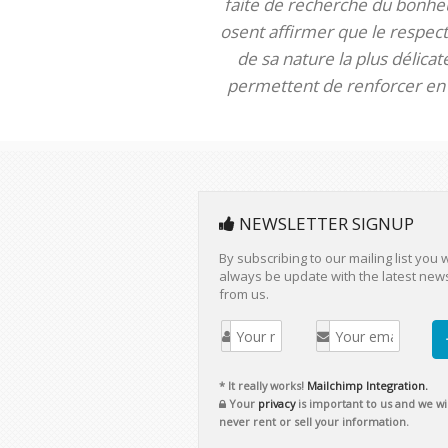
faite de recherche du bonheur
osent affirmer que le respect 
de sa nature la plus délica
permettent de renforcer en m
NEWSLETTER SIGNUP
By subscribing to our mailing list you w
always be update with the latest new
from us.
* It really works!
Mailchimp Integration.
Your
privacy
is important to us and we wil
never rent or sell your information.