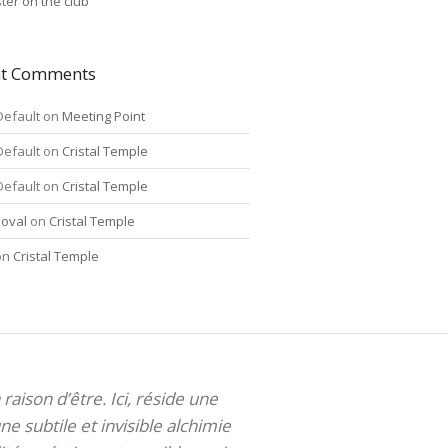
ter on the club
nt Comments
Default
on
Meeting Point
Default
on
Cristal Temple
Default
on
Cristal Temple
oval
on
Cristal Temple
on
Cristal Temple
 raison d’être. Ici, réside une
ne subtile et invisible alchimie