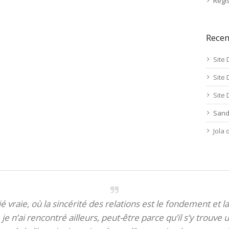
Regis
Rece
Site 
Site 
Site 
Sand
Jola
itié vraie, où la sincérité des relations est le fondement et la
je n’ai rencontré ailleurs, peut-être parce qu’il s’y trouve u