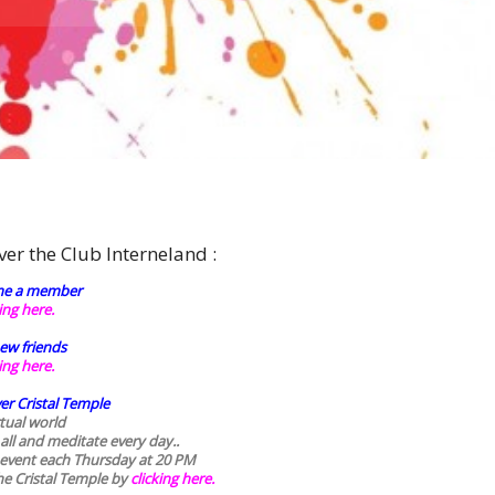
ver the Club Interneland :
e a member
king here.
ew friends
king here.
er Cristal Temple
rtual world
 all and meditate every day..
 event each Thursday at 20 PM
he Cristal Temple by
clicking here.