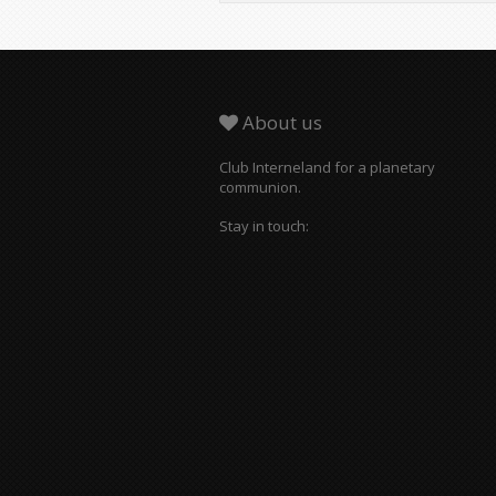
About us
Club Interneland for a planetary
communion.
Stay in touch: