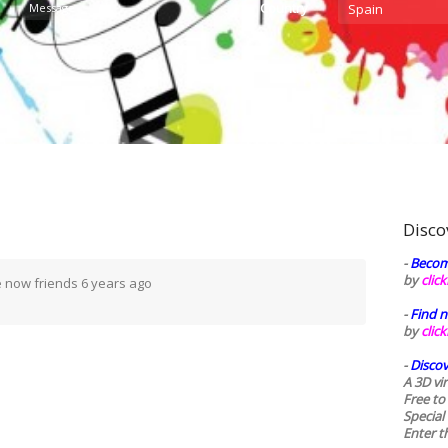
Country
Message
Spain
Disco
-
Becom
by
clic
 now friends
6 years ago
-
Find n
by
clic
-
Discov
A 3D vi
Free to
Special
Enter t