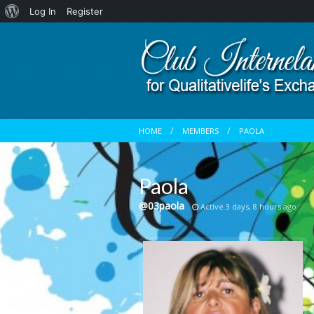
About
Log In
Register
WordPress
HOME
MEMBERS
PAOLA
Paola
@03paola
Active 3 days, 8 hours ago