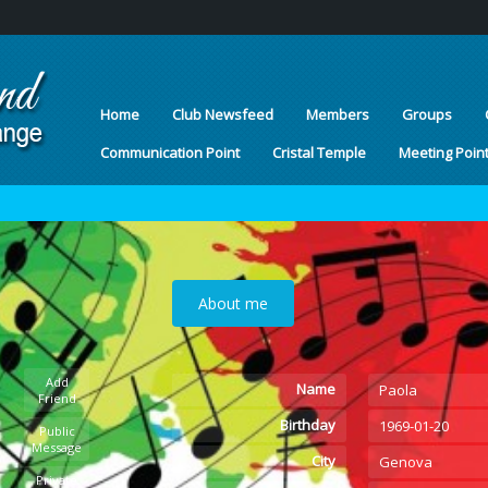
Home
Club Newsfeed
Members
Groups
Communication Point
Cristal Temple
Meeting Poin
About me
Add
Name
Paola
Friend
Birthday
1969-01-20
Public
Message
City
Genova
Private