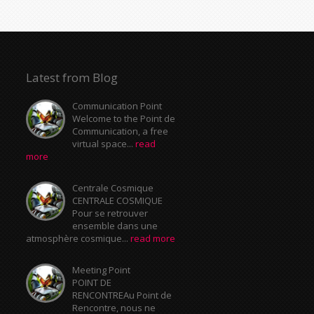
Latest from Blog
Communication Point
Welcome to the Point de
Communication, a free
virtual space...
read
more
Centrale Cosmique
CENTRALE COSMIQUE
Pour se retrouver
ensemble dans une
atmosphère cosmique...
read more
Meeting Point
POINT DE
RENCONTREAu Point de
Rencontre, nous ne