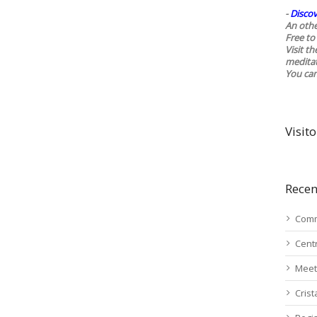
-
Discov
An othe
Free to 
Visit t
medita
You ca
Visito
Recen
Comm
Cent
Meet
Cris