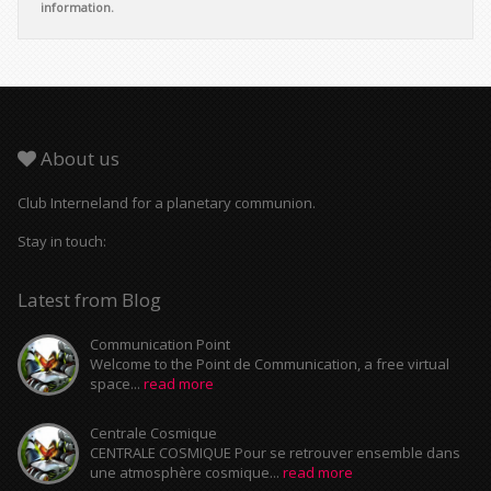
information.
About us
Club Interneland for a planetary communion.
Stay in touch:
Latest from Blog
Communication Point
Welcome to the Point de Communication, a free virtual
space...
read more
Centrale Cosmique
CENTRALE COSMIQUE Pour se retrouver ensemble dans
une atmosphère cosmique...
read more