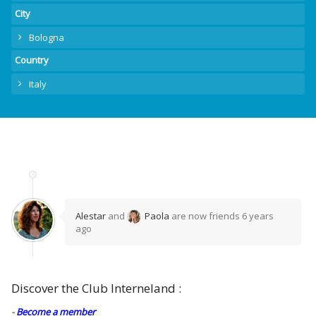
City
Bologna
Country
Italy
Alestar
and
Paola
are now friends
6 years
ago
Discover the Club Interneland :
-
Become a member