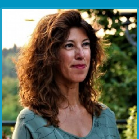
Communication Point
Cristal Temple
Meeting Point
The Yacht Club