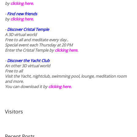
by
clicking here.
-
Find new friends
by
clicking here.
-
Discover Cristal Temple
A 3D virtual world
Free to all and meditate every day..
Special event each Thursday at 20 PM
Enter the Cristal Temple by
clicking here.
-
Discover the Yacht Club
An other 3D virtual world
Free to all
Visit the Yacht, nightclub, swimming pool, lounge, meditation room
and more.
You can download it by
clicking here
.
Visitors
Recent Posts