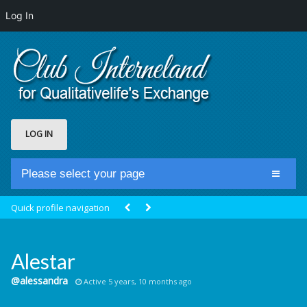
Log In
LOG IN
Please select your page
Home
Quick profile navigation
Club Newsfeed
Members
Alestar
Groups
@alessandra
Active 5 years, 10 months ago
Centrale Cosmique