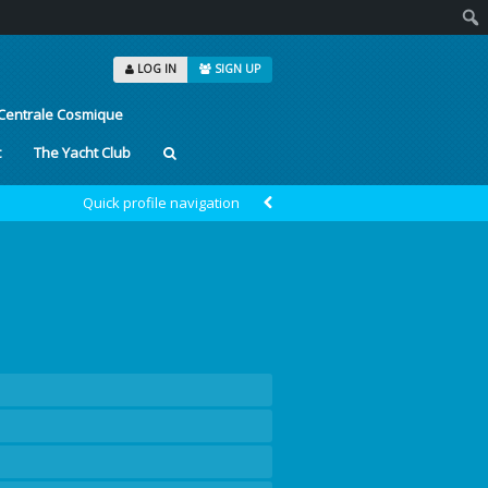
Sear
LOG IN
SIGN UP
Centrale Cosmique
t
The Yacht Club
Quick profile navigation