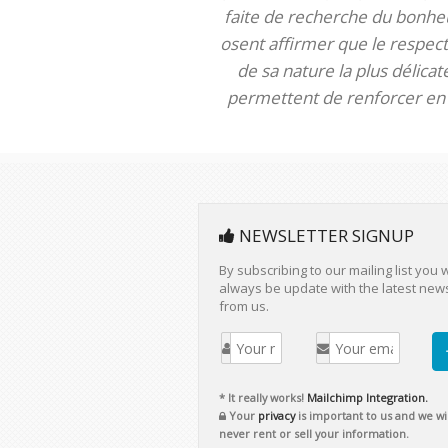
faite de recherche du bonheur
osent affirmer que le respect 
de sa nature la plus délica
permettent de renforcer en m
NEWSLETTER SIGNUP
By subscribing to our mailing list you w
always be update with the latest new
from us.
* It really works!
Mailchimp Integration.
Your
privacy
is important to us and we wil
never rent or sell your information.