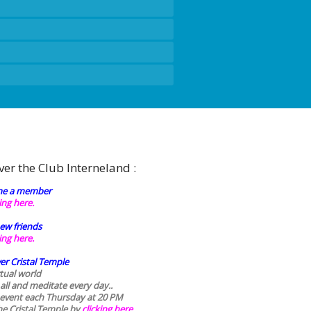
ver the Club Interneland :
e a member
king here.
ew friends
king here.
er Cristal Temple
rtual world
 all and meditate every day..
 event each Thursday at 20 PM
he Cristal Temple by
clicking here.