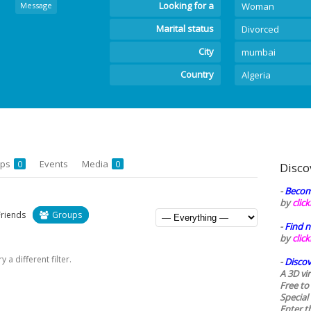
Looking for a
Message
Woman
Marital status
Divorced
City
mumbai
Country
Algeria
ups
Events
Media
0
0
Disco
-
Becom
by
clic
Friends
Groups
-
Find n
by
clic
 a different filter.
-
Discov
A 3D vi
Free to
Special
Enter t