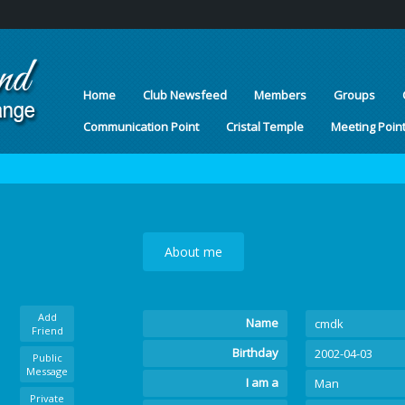
Home
Club Newsfeed
Members
Groups
Communication Point
Cristal Temple
Meeting Poin
About me
Add
Name
cmdk
Friend
Birthday
2002-04-03
Public
Message
I am a
Man
Private