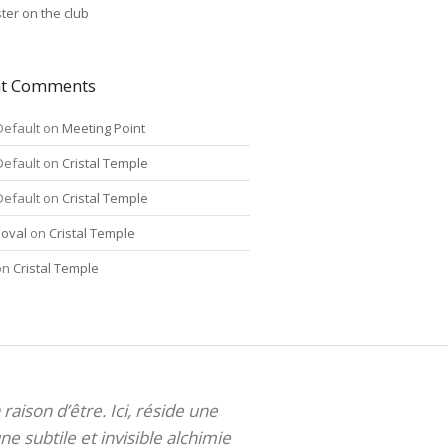
ter on the club
nt Comments
Default
on
Meeting Point
Default
on
Cristal Temple
Default
on
Cristal Temple
oval
on
Cristal Temple
on
Cristal Temple
 raison d’être. Ici, réside une
ne subtile et invisible alchimie