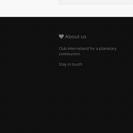
About us
Club Interneland for a planetary
communion.
Stay in touch: