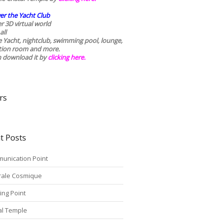
er the Yacht Club
r 3D virtual world
all
he Yacht, nightclub, swimming pool, lounge,
tion room and more.
n download it by
clicking here
.
rs
t Posts
unication Point
rale Cosmique
ing Point
tal Temple