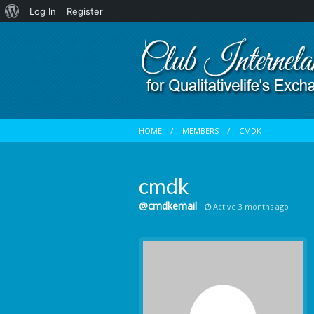
About
Log In
Register
WordPress
HOME
MEMBERS
CMDK
cmdk
@cmdkemail
Active 3 months ago