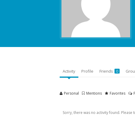
Activity
Profile
Friends
Gro
0
Personal
Mentions
Favorites
Sorry, there was no activity found. Please try