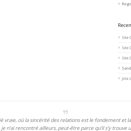
Regis
Rece
Site 
Site 
Site 
Sand
Jola
itié vraie, où la sincérité des relations est le fondement et la
je n’ai rencontré ailleurs, peut-être parce qu’il s’y trouve u