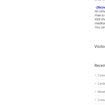
-
Discov
An othe
Free to 
Visit t
medita
You ca
Visito
Recen
Comm
Cent
Meet
Cris