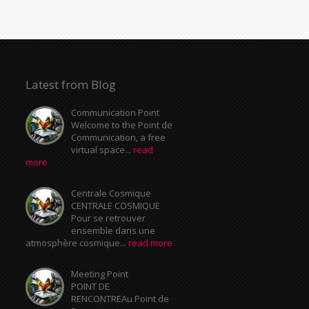
Latest from Blog
Communication Point
Welcome to the Point de
Communication, a free
virtual space...
read
more
Centrale Cosmique
CENTRALE COSMIQUE
Pour se retrouver
ensemble dans une
atmosphère cosmique...
read more
Meeting Point
POINT DE
RENCONTREAu Point de