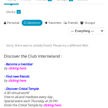
Media
0
Personal
Mentions
Favorites
Friends
Groups
Sorry, there was no activity found. Please try a different filter.
Discover the Club Interneland :
-
Become a member
by
clicking here.
-
Find new friends
by
clicking here.
-
Discover Cristal Temple
A 3D virtual world
Free to all and meditate every day..
Special event each Thursday at 20 PM
Enter the Cristal Temple by
clicking here.