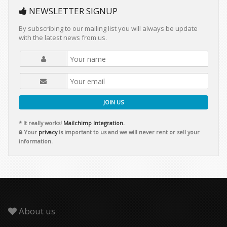
NEWSLETTER SIGNUP
By subscribing to our mailing list you will always be update
with the latest news from us.
JOIN US
* It really works!
Mailchimp Integration.
Your
privacy
is important to us and we will never rent or sell your
information.
About us