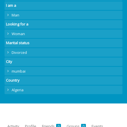
I am a
Man
Looking for a
Woman
Marital status
Divorced
City
mumbai
Country
Algeria
Activity
Profile
Friends
Groups
Events
0
0