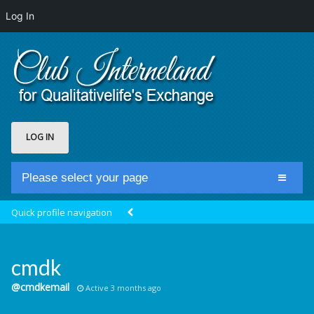
Log In
LOG IN
Please select your page
Home
Quick profile navigation
Club Newsfeed
Members
cmdk
Groups
@cmdkemail
Active 3 months ago
Centrale Cosmique