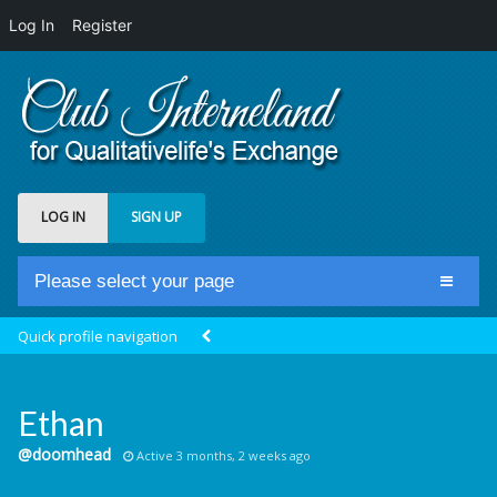
Log In
Register
LOG IN
SIGN UP
Please select your page
Home
Quick profile navigation
Club Newsfeed
Members
Ethan
Groups
@doomhead
Active 3 months, 2 weeks ago
Centrale Cosmique