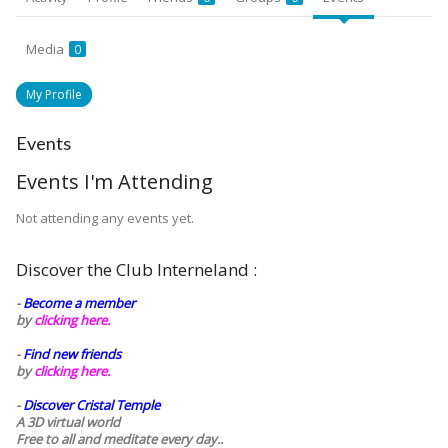
Media
0
My Profile
Events
Events I'm Attending
Not attending any events yet.
Discover the Club Interneland :
-
Become a member
by
clicking here.
-
Find new friends
by
clicking here.
-
Discover Cristal Temple
A 3D virtual world
Free to all and meditate every day..