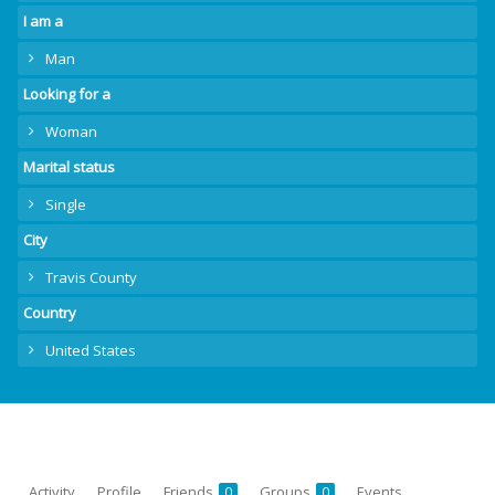
I am a
Man
Looking for a
Woman
Marital status
Single
City
Travis County
Country
United States
Activity
Profile
Friends
Groups
Events
0
0