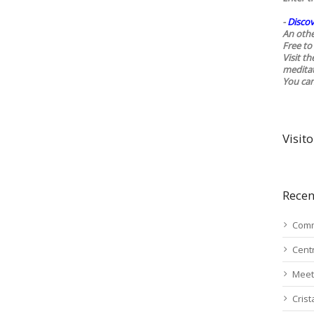
-
Discov
An othe
Free to 
Visit t
medita
You ca
Visito
Recen
Comm
Cent
Meet
Cris