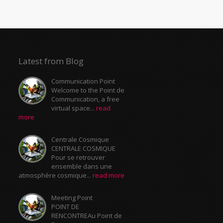
Latest from Blog
Communication Point
Welcome to the Point de
Communication, a free
virtual space...
read
more
Centrale Cosmique
CENTRALE COSMIQUE
Pour se retrouver
ensemble dans une
atmosphère cosmique...
read more
Meeting Point
POINT DE
RENCONTREAu Point de