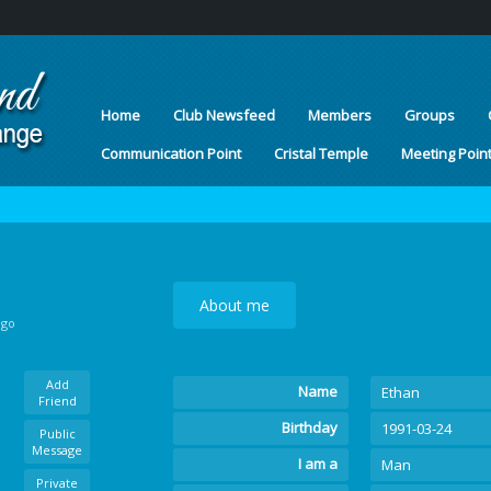
Home
Club Newsfeed
Members
Groups
Communication Point
Cristal Temple
Meeting Poin
About me
ago
Add
Name
Ethan
Friend
Birthday
1991-03-24
Public
Message
I am a
Man
Private