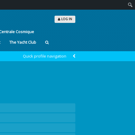
Sear
LOG IN
Centrale Cosmique
t
The Yacht Club
Quick profile navigation