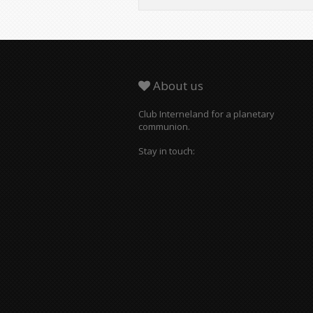
About us
Club Interneland for a planetary
communion.
Stay in touch: