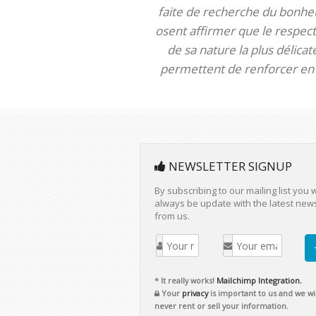
faite de recherche du bonheur
osent affirmer que le respect 
de sa nature la plus délica
permettent de renforcer en m
NEWSLETTER SIGNUP
By subscribing to our mailing list you w
always be update with the latest new
from us.
* It really works!
Mailchimp Integration.
Your
privacy
is important to us and we wil
never rent or sell your information.