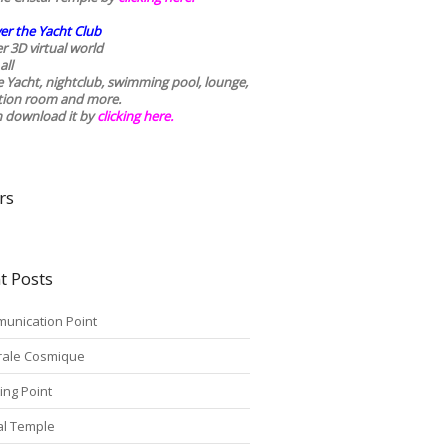
er the Yacht Club
r 3D virtual world
all
he Yacht, nightclub, swimming pool, lounge,
tion room and more.
n download it by
clicking here
.
rs
t Posts
unication Point
rale Cosmique
ing Point
tal Temple