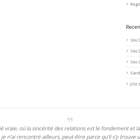
Regis
Rece
Site 
Site 
Site 
Sand
Jola
itié vraie, où la sincérité des relations est le fondement et la
je n’ai rencontré ailleurs, peut-être parce qu’il s’y trouve u