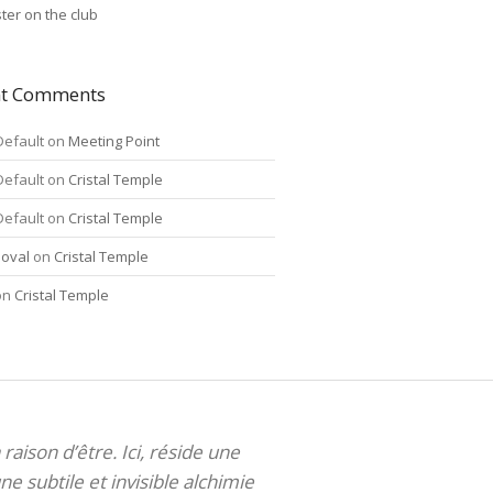
ter on the club
nt Comments
Default
on
Meeting Point
Default
on
Cristal Temple
Default
on
Cristal Temple
oval
on
Cristal Temple
on
Cristal Temple
 raison d’être. Ici, réside une
ne subtile et invisible alchimie