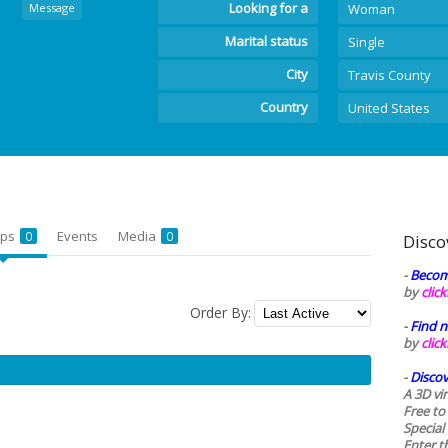
Looking for a
Message
Woman
Marital status
Single
City
Travis County
Country
United States
ups
Events
Media
0
0
Disco
-
Becom
by
clic
Order By:
-
Find n
by
clic
-
Discov
A 3D vi
Free to
Special
Enter t