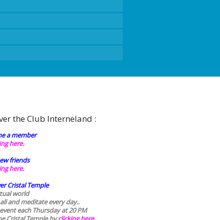
ver the Club Interneland :
e a member
king here.
ew friends
king here.
er Cristal Temple
rtual world
 all and meditate every day..
 event each Thursday at 20 PM
he Cristal Temple by
clicking here.