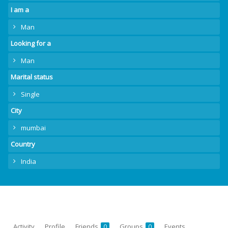
I am a
Man
Looking for a
Man
Marital status
Single
City
mumbai
Country
India
Activity
Profile
Friends
Groups
Events
0
0