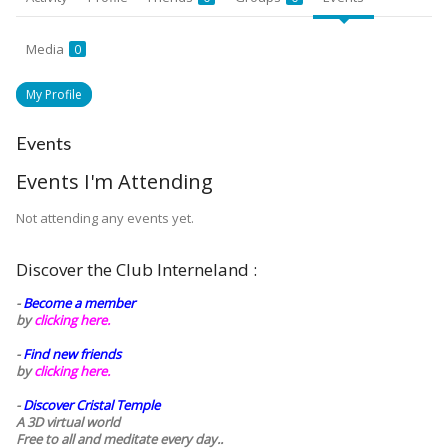
Media
0
My Profile
Events
Events I'm Attending
Not attending any events yet.
Discover the Club Interneland :
-
Become a member
by
clicking here.
-
Find new friends
by
clicking here.
-
Discover Cristal Temple
A 3D virtual world
Free to all and meditate every day..