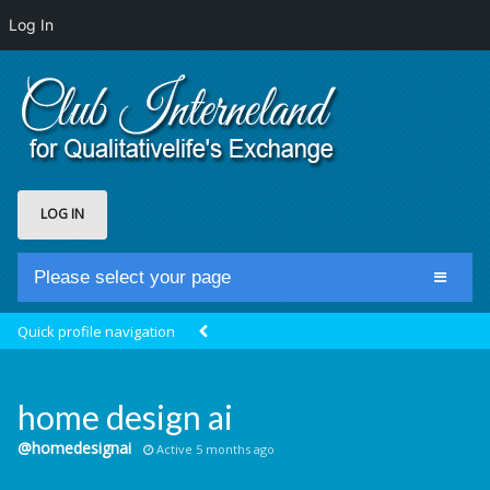
Log In
LOG IN
Please select your page
Home
Quick profile navigation
Club Newsfeed
Members
home design ai
Groups
@homedesignai
Active 5 months ago
Centrale Cosmique