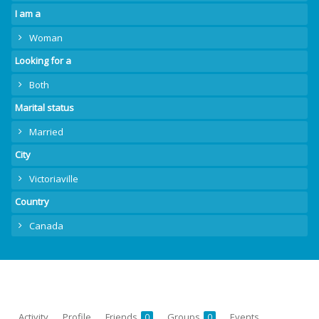
I am a
Woman
Looking for a
Both
Marital status
Married
City
Victoriaville
Country
Canada
Activity
Profile
Friends
Groups
Events
0
0