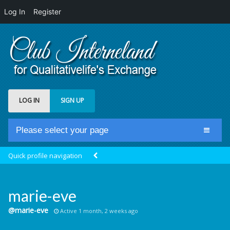
Log In
Register
LOG IN
SIGN UP
Please select your page
Home
Quick profile navigation
Club Newsfeed
Members
marie-eve
Groups
@marie-eve
Active 1 month, 2 weeks ago
Centrale Cosmique