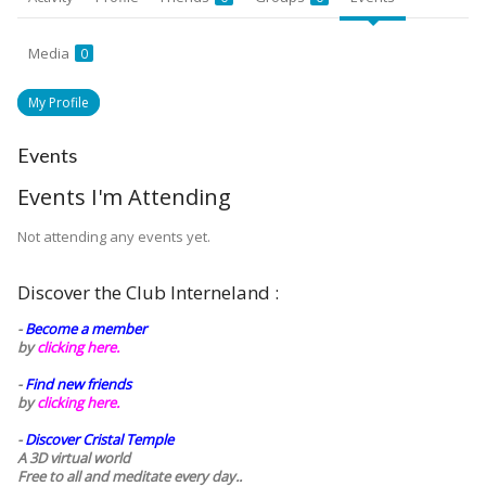
Media
0
My Profile
Events
Events I'm Attending
Not attending any events yet.
Discover the Club Interneland :
-
Become a member
by
clicking here.
-
Find new friends
by
clicking here.
-
Discover Cristal Temple
A 3D virtual world
Free to all and meditate every day..