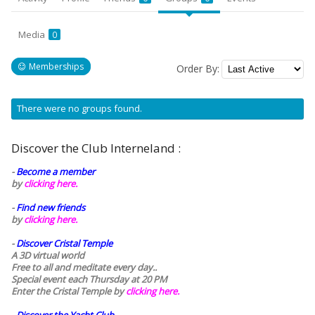
Media
0
Memberships
Order By:
Member's
There were no groups found.
groups
Discover the Club Interneland :
-
Become a member
by
clicking here.
-
Find new friends
by
clicking here.
-
Discover Cristal Temple
A 3D virtual world
Free to all and meditate every day..
Special event each Thursday at 20 PM
Enter the Cristal Temple by
clicking here.