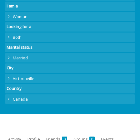
I am a
Woman
Looking for a
Both
Marital status
Married
City
Victoriaville
Country
Canada
Activity
Profile
Friends
Groups
Events
0
0