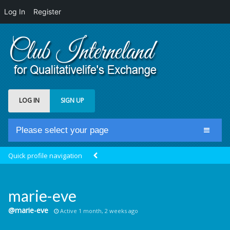
Log In
Register
LOG IN
SIGN UP
Please select your page
Home
Quick profile navigation
Club Newsfeed
Members
marie-eve
Groups
@marie-eve
Active 1 month, 2 weeks ago
Centrale Cosmique