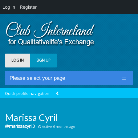
Log In
Register
LOG IN
SIGN UP
Please select your page
Home
Quick profile navigation
Club Newsfeed
Members
Marissa Cyril
Groups
@marissacyril3
Active 6 months ago
Centrale Cosmique