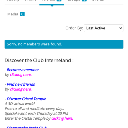
Media
0
Order By:
Friends
Sorry, no members were found.
Discover the Club Interneland :
-
Become a member
by
clicking here.
-
Find new friends
by
clicking here.
-
Discover Cristal Temple
A 3D virtual world
Free to all and meditate every day..
Special event each Thursday at 20 PM
Enter the Cristal Temple by
clicking here.