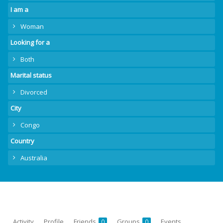
I am a
Woman
Looking for a
Both
Marital status
Divorced
City
Congo
Country
Australia
Activity
Profile
Friends
Groups
Events
0
0