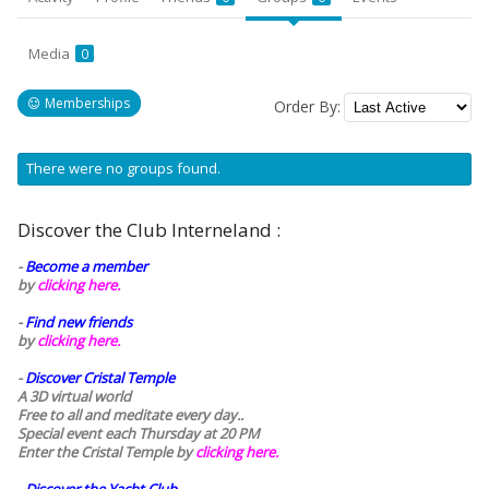
Media
0
Memberships
Order By:
Member's
There were no groups found.
groups
Discover the Club Interneland :
-
Become a member
by
clicking here.
-
Find new friends
by
clicking here.
-
Discover Cristal Temple
A 3D virtual world
Free to all and meditate every day..
Special event each Thursday at 20 PM
Enter the Cristal Temple by
clicking here.