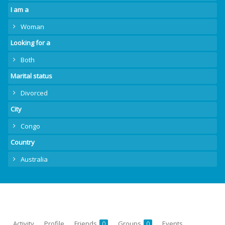
I am a
Woman
Looking for a
Both
Marital status
Divorced
City
Congo
Country
Australia
Activity
Profile
Friends
Groups
Events
0
0