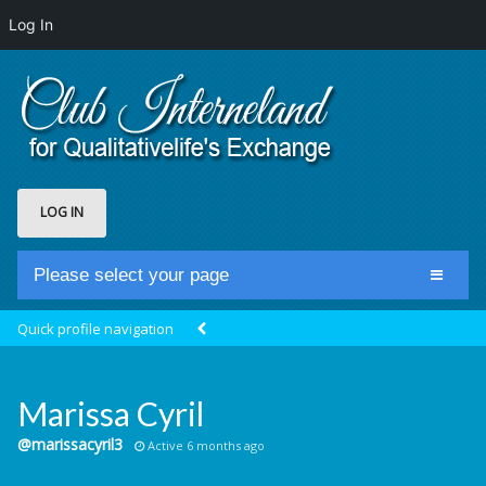
Log In
LOG IN
Please select your page
Home
Quick profile navigation
Club Newsfeed
Members
Marissa Cyril
Groups
@marissacyril3
Active 6 months ago
Centrale Cosmique