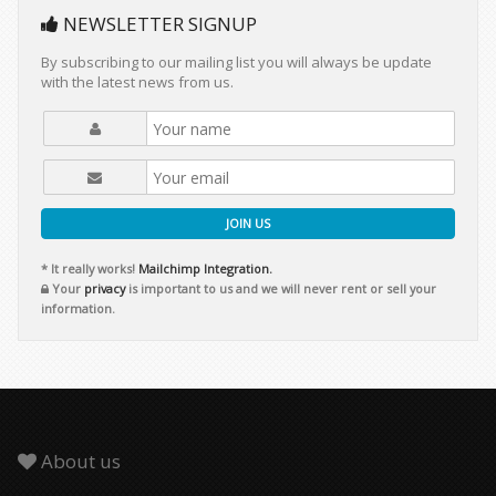
NEWSLETTER SIGNUP
By subscribing to our mailing list you will always be update
with the latest news from us.
JOIN US
* It really works!
Mailchimp Integration.
Your
privacy
is important to us and we will never rent or sell your
information.
About us