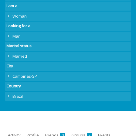
I am a
Woman
Looking for a
Man
Marital status
Married
City
Campinas-SP
Country
Brazil
Activity
Profile
Friends
Groups
Events
0
2