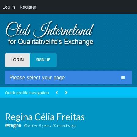
Log In
Register
LOG IN
SIGN UP
Please select your page
Home
Quick profile navigation
Club Newsfeed
Members
Regina Célia Freitas
Groups
@regina
Active 5 years, 10 months ago
Centrale Cosmique