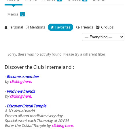
Media
0
Personal
Mentions
Favorites
Friends
Groups
Sorry, there was no activity found. Please try a different filter.
Discover the Club Interneland :
-
Become a member
by
clicking here.
-
Find new friends
by
clicking here.
-
Discover Cristal Temple
A 3D virtual world
Free to all and meditate every day..
Special event each Thursday at 20 PM
Enter the Cristal Temple by
clicking here.