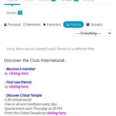
Media
0
Personal
Mentions
Favorites
Friends
Groups
Sorry, there was no activity found. Please try a different filter.
Discover the Club Interneland :
-
Become a member
by
clicking here.
-
Find new friends
by
clicking here.
-
Discover Cristal Temple
A 3D virtual world
Free to all and meditate every day..
Special event each Thursday at 20 PM
Enter the Cristal Temple by
clicking here.