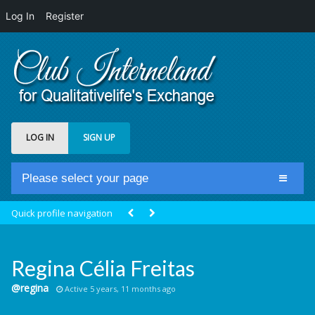
Log In
Register
LOG IN
SIGN UP
Please select your page
Home
Quick profile navigation
Club Newsfeed
Members
Regina Célia Freitas
Groups
@regina
Active 5 years, 11 months ago
Centrale Cosmique