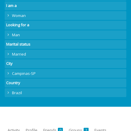
I am a
Woman
Looking for a
Man
Marital status
Married
City
Campinas-SP
Country
Brazil
Activity
Profile
Friends
Groups
Events
0
2