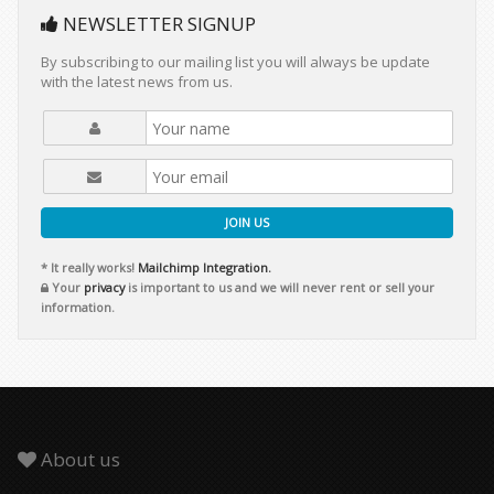
NEWSLETTER SIGNUP
By subscribing to our mailing list you will always be update
with the latest news from us.
JOIN US
* It really works!
Mailchimp Integration.
Your
privacy
is important to us and we will never rent or sell your
information.
About us