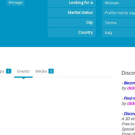
Looking for a
Message
Woman
Marital status
Prefer not to sa
City
Torino
Country
Italy
ups
Events
Media
1
0
Disco
-
Becom
by
clic
-
Find n
by
clic
-
Discov
A 3D vi
Free to
Special
Enter t