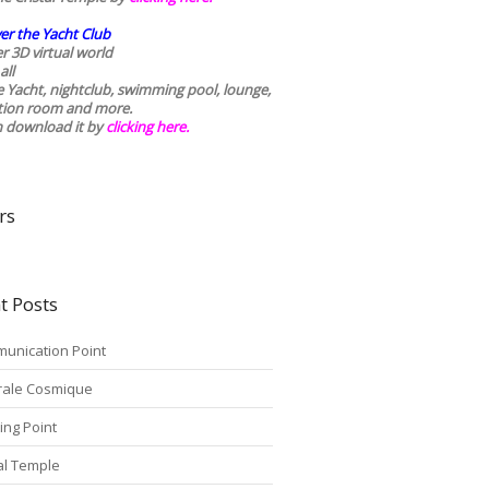
er the Yacht Club
r 3D virtual world
all
he Yacht, nightclub, swimming pool, lounge,
tion room and more.
n download it by
clicking here
.
rs
t Posts
unication Point
rale Cosmique
ing Point
tal Temple