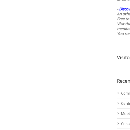
-
Discov
An othe
Free to 
Visit t
medita
You ca
Visito
Recen
Comm
Cent
Meet
Cris