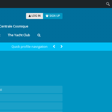
Sear
LOG IN
SIGN UP
Centrale Cosmique
t
The Yacht Club
Quick profile navigation
ci