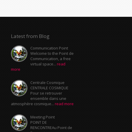
Latest from Blog
Communication Point
Welcome to the Point de
Communication, a free
virtual space...
read
more
Centrale Cosmique
CENTRALE COSMIQUE
Pour se retrouver
ensemble dans une
atmosphère cosmique...
read more
Meeting Point
POINT DE
RENCONTREAu Point de