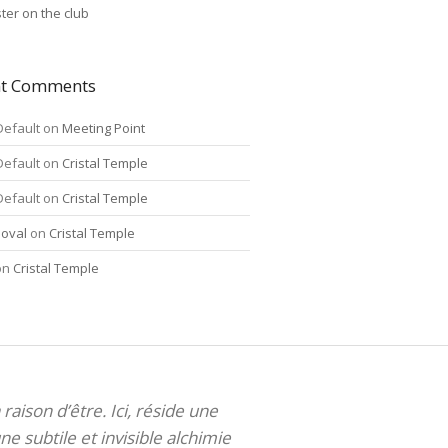
ter on the club
nt Comments
Default
on
Meeting Point
Default
on
Cristal Temple
Default
on
Cristal Temple
oval
on
Cristal Temple
on
Cristal Temple
 raison d’être. Ici, réside une
ne subtile et invisible alchimie