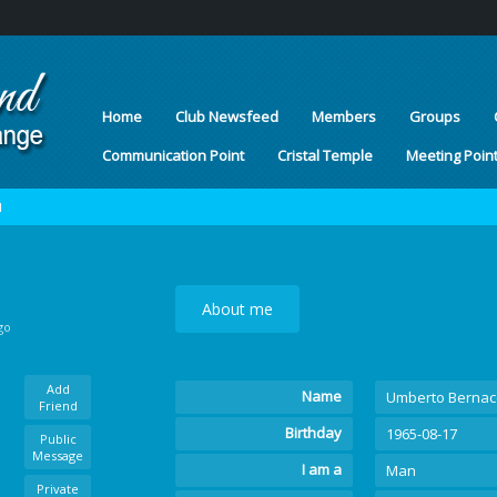
Home
Club Newsfeed
Members
Groups
Communication Point
Cristal Temple
Meeting Poin
I
About me
go
Add
Name
Umberto Bernac
Friend
Birthday
1965-08-17
Public
Message
I am a
Man
Private