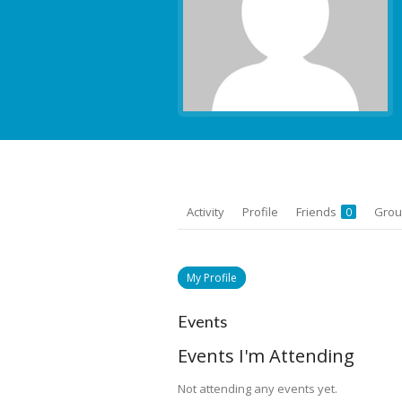
Activity
Profile
Friends
Gro
0
My Profile
Events
Events I'm Attending
Not attending any events yet.