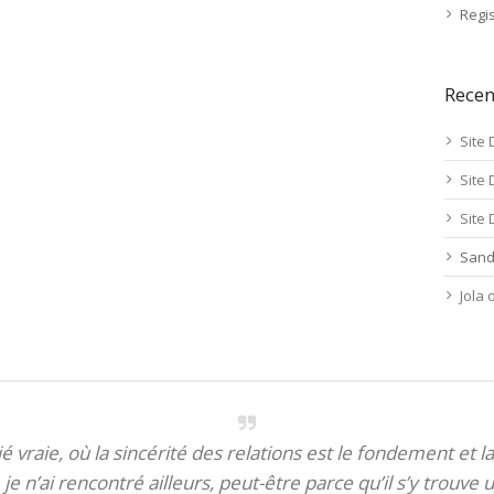
Regis
Rece
Site 
Site 
Site 
Sand
Jola
itié vraie, où la sincérité des relations est le fondement et la
je n’ai rencontré ailleurs, peut-être parce qu’il s’y trouve u