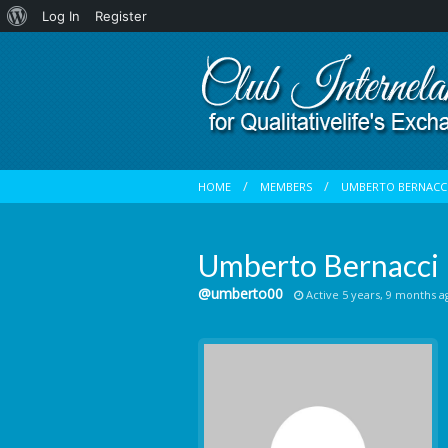
About
Log In
Register
WordPress
HOME
MEMBERS
UMBERTO BERNACC
Umberto Bernacci
@umberto00
Active 5 years, 9 months a