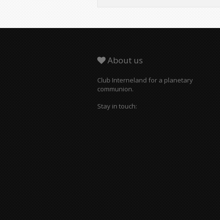
About us
Club Interneland for a planetary
communion.
Stay in touch: