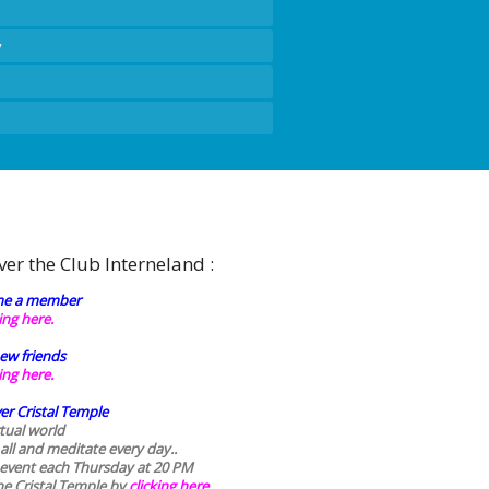
y
ver the Club Interneland :
e a member
king here.
ew friends
king here.
er Cristal Temple
rtual world
 all and meditate every day..
 event each Thursday at 20 PM
he Cristal Temple by
clicking here.