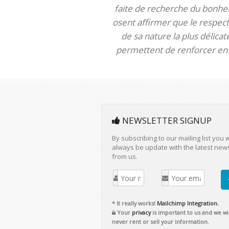
faite de recherche du bonheur
osent affirmer que le respect 
de sa nature la plus délica
permettent de renforcer en m
NEWSLETTER SIGNUP
By subscribing to our mailing list you w
always be update with the latest new
from us.
* It really works!
Mailchimp Integration.
Your
privacy
is important to us and we wil
never rent or sell your information.