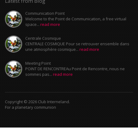
Latest from Blog
Communication Point
Welcome to the Point de Communication, a free virtual
space...
read more
Centrale Cosmique
CENTRALE COSMIQUE Pour se retrouver ensemble dans
une atmosphère cosmique...
read more
Meeting Point
POINT DE RENCONTREAu Point de Rencontre, nous ne
sommes pas...
read more
Copyright © 2026 Club Interneland.
For a planetary communion