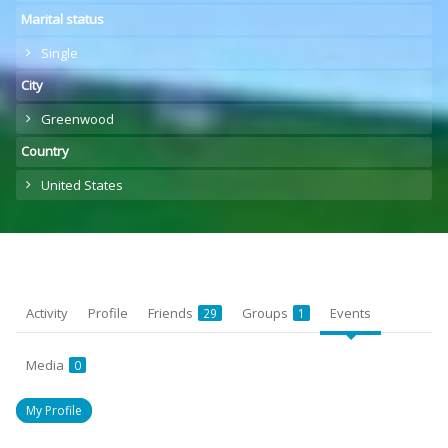
Marital status
Single
City
Greenwood
Country
United States
Activity
Profile
Friends
Groups
Events
29
1
Media
0
My Profile