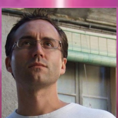
Communication Point
Cristal Temple
Meeting Point
The Yacht Club