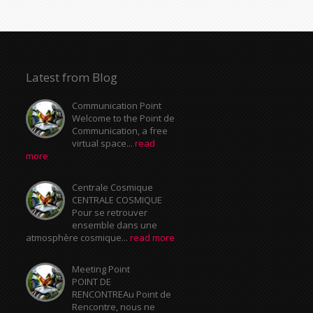
Latest from Blog
Communication Point
Welcome to the Point de
Communication, a free
virtual space...
read
more
Centrale Cosmique
CENTRALE COSMIQUE
Pour se retrouver
ensemble dans une
atmosphère cosmique...
read more
Meeting Point
POINT DE
RENCONTREAu Point de
Rencontre, nous ne