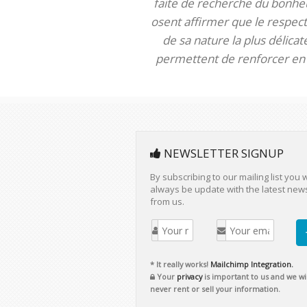
faite de recherche du bonheur
osent affirmer que le respect 
de sa nature la plus délica
permettent de renforcer en m
NEWSLETTER SIGNUP
By subscribing to our mailing list you w
always be update with the latest new
from us.
* It really works!
Mailchimp Integration.
Your
privacy
is important to us and we wil
never rent or sell your information.