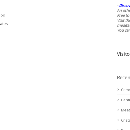
-
Discov
An othe
ood
Free to 
Visit t
tates
medita
You ca
Visito
Recen
Comm
Cent
Meet
Cris