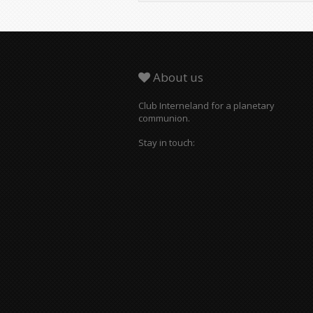
About us
Club Interneland for a planetary
communion.
Stay in touch: