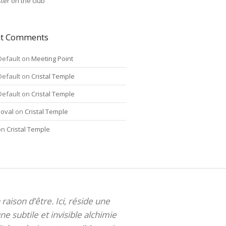
ter on the club
nt Comments
Default
on
Meeting Point
Default
on
Cristal Temple
Default
on
Cristal Temple
oval
on
Cristal Temple
on
Cristal Temple
 raison d’être. Ici, réside une
ne subtile et invisible alchimie