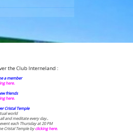
ver the Club Interneland :
e a member
king here.
ew friends
king here.
er Cristal Temple
rtual world
 all and meditate every day..
 event each Thursday at 20 PM
he Cristal Temple by
clicking here.