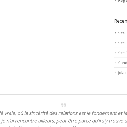
Regis
Rece
Site 
Site 
Site 
Sand
Jola
itié vraie, où la sincérité des relations est le fondement et la
je n’ai rencontré ailleurs, peut-être parce qu’il s’y trouve u