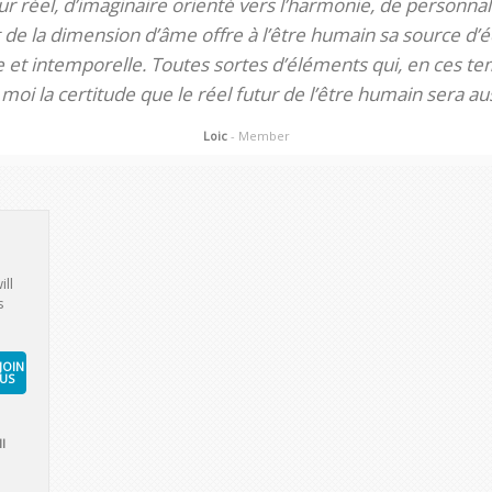
 réel, d’imaginaire orienté vers l’harmonie, de personnali
de la dimension d’âme offre à l’être humain sa source d’éq
te et intemporelle. Toutes sortes d’éléments qui, en ces tem
oi la certitude que le réel futur de l’être humain sera aus
Loic
- Member
ill
s
JOIN
US
l