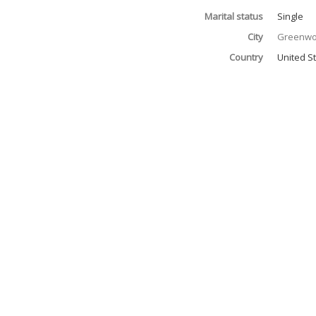
Marital status
Single
City
Greenw
Country
United S