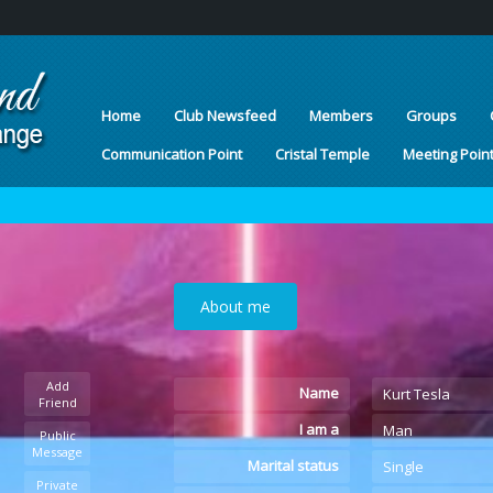
Home
Club Newsfeed
Members
Groups
Communication Point
Cristal Temple
Meeting Poin
About me
Add
Name
Kurt Tesla
Friend
I am a
Man
Public
Message
Marital status
Single
Private