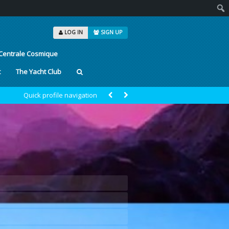
Sear
LOG IN
SIGN UP
Centrale Cosmique
t
The Yacht Club
Quick profile navigation