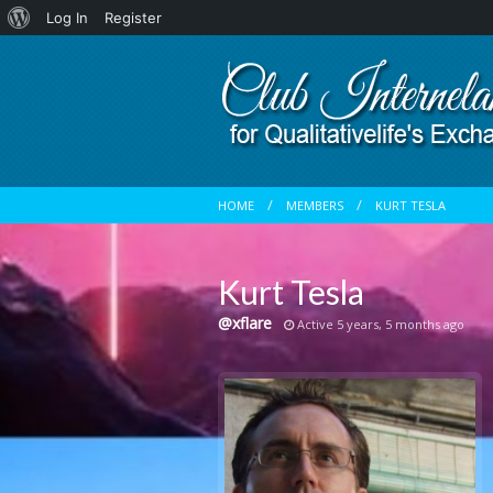
About
Log In
Register
WordPress
HOME
MEMBERS
KURT TESLA
Kurt Tesla
@xflare
Active 5 years, 5 months ago