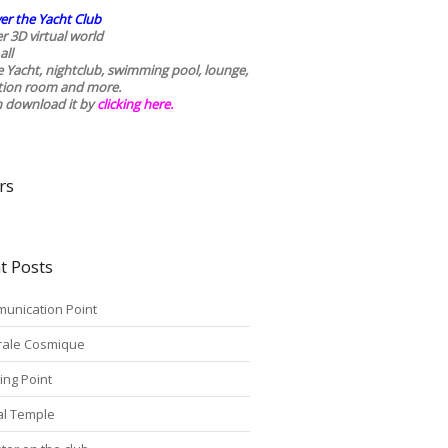
er the Yacht Club
r 3D virtual world
all
he Yacht, nightclub, swimming pool, lounge,
tion room and more.
n download it by
clicking here
.
rs
t Posts
unication Point
rale Cosmique
ing Point
tal Temple