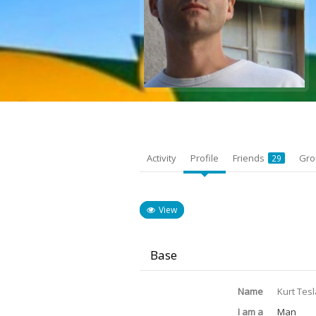
Activity
Profile
Friends
Gr
29
View
Base
Name
Kurt Tesl
I am a
Man