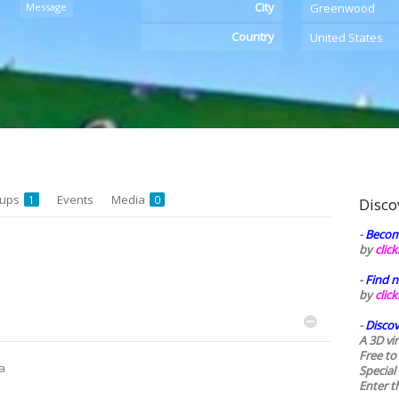
City
Message
Greenwood
Country
United States
oups
Events
Media
1
0
Disco
-
Becom
by
clic
-
Find n
by
clic
-
Discov
A 3D vi
Free to
a
Special
Enter t