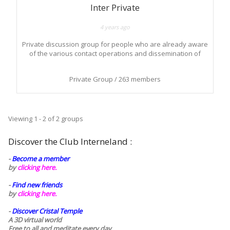
Inter Private
4 years ago
Private discussion group for people who are already aware
of the various contact operations and dissemination of
information important for the understanding of the current
situation on planet Earth.
Private Group / 263 members
Viewing 1 - 2 of 2 groups
Discover the Club Interneland :
-
Become a member
by
clicking here.
-
Find new friends
by
clicking here.
-
Discover Cristal Temple
A 3D virtual world
Free to all and meditate every day..