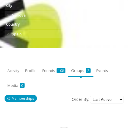
City
Genova
Country
Spain
Activity
Profile
Friends
Groups
Events
108
2
Media
0
Memberships
Order By:
Member's
groups