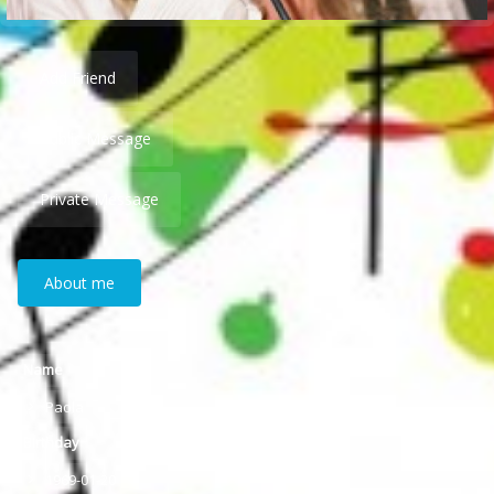
Add Friend
Public Message
Private Message
About me
Name
Paola
Birthday
1969-01-20