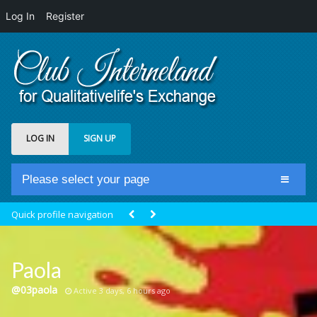
Log In
Register
LOG IN
SIGN UP
Please select your page
Home
Quick profile navigation
Club Newsfeed
Members
Paola
Groups
@03paola
Active 3 days, 6 hours ago
Centrale Cosmique