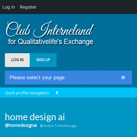
Log In
Register
LOG IN
SIGN UP
Please select your page
Home
Quick profile navigation
Club Newsfeed
Members
home design ai
Groups
@homedesignai
Active 5 months ago
Centrale Cosmique