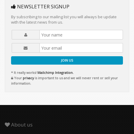
NEWSLETTER SIGNUP
By subscribing to our mailing list you will always be update
with the latest news from us.
JOIN US
* It really works!
Mailchimp Integration.
Your
privacy
is important to us and we will never rent or sell your
information.
About us