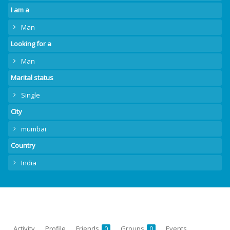
I am a
Man
Looking for a
Man
Marital status
Single
City
mumbai
Country
India
Activity
Profile
Friends
Groups
Events
0
0