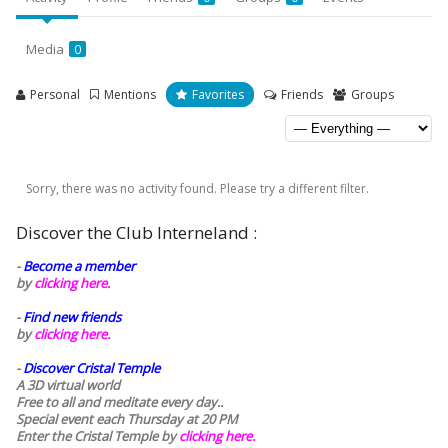
Media
0
Personal
Mentions
Favorites
Friends
Groups
Sorry, there was no activity found. Please try a different filter.
Discover the Club Interneland :
-
Become a member
by
clicking here.
-
Find new friends
by
clicking here.
-
Discover Cristal Temple
A 3D virtual world
Free to all and meditate every day..
Special event each Thursday at 20 PM
Enter the Cristal Temple by
clicking here.