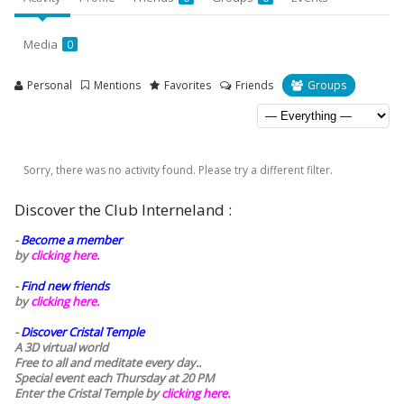
Media
0
Personal
Mentions
Favorites
Friends
Groups
Sorry, there was no activity found. Please try a different filter.
Discover the Club Interneland :
-
Become a member
by
clicking here.
-
Find new friends
by
clicking here.
-
Discover Cristal Temple
A 3D virtual world
Free to all and meditate every day..
Special event each Thursday at 20 PM
Enter the Cristal Temple by
clicking here.