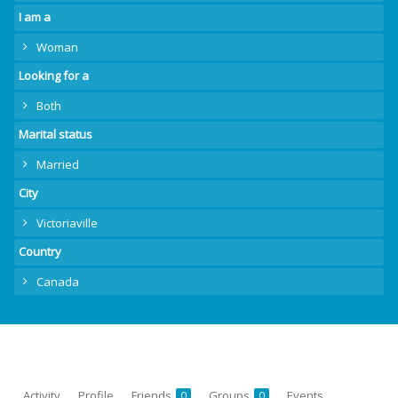
I am a
Woman
Looking for a
Both
Marital status
Married
City
Victoriaville
Country
Canada
Activity
Profile
Friends
Groups
Events
0
0