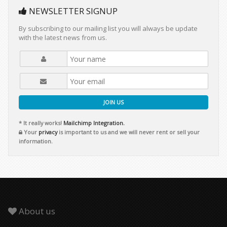
NEWSLETTER SIGNUP
By subscribing to our mailing list you will always be update
with the latest news from us.
JOIN US
* It really works!
Mailchimp Integration.
Your
privacy
is important to us and we will never rent or sell your
information.
About us