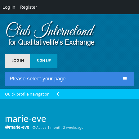
Log In
Register
LOG IN
SIGN UP
Please select your page
Home
Quick profile navigation
Club Newsfeed
Members
marie-eve
Groups
@marie-eve
Active 1 month, 2 weeks ago
Centrale Cosmique