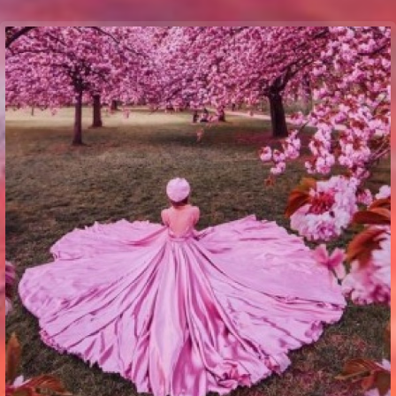
Communication Point
Cristal Temple
Meeting Point
The Yacht Club