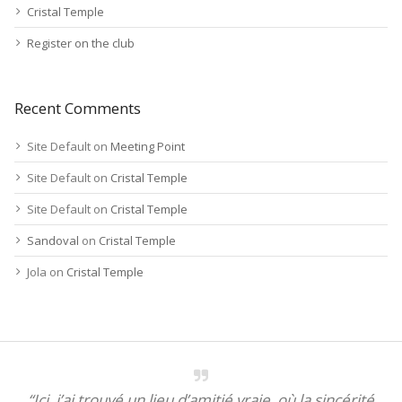
Cristal Temple
Register on the club
Recent Comments
Site Default
on
Meeting Point
Site Default
on
Cristal Temple
Site Default
on
Cristal Temple
Sandoval
on
Cristal Temple
Jola
on
Cristal Temple
“Ici, j’ai trouvé un lieu d’amitié vraie, où la sincérité