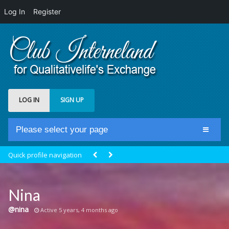
Log In
Register
LOG IN
SIGN UP
Please select your page
Home
Quick profile navigation
Club Newsfeed
Members
Nina
Groups
@nina
Active 5 years, 4 months ago
Centrale Cosmique