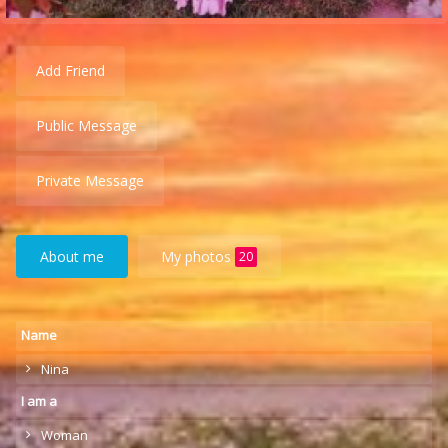
Add Friend
Public Message
Private Message
About me
My photos
20
Name
Nina
I am a
Woman