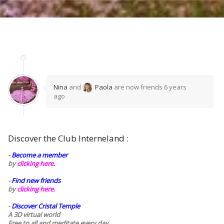
Nina
and
Paola
are now friends
6 years
ago
Discover the Club Interneland :
-
Become a member
by
clicking here.
-
Find new friends
by
clicking here.
-
Discover Cristal Temple
A 3D virtual world
Free to all and meditate every day..