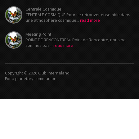
Centrale Cosmique
CENTRALE COSMIQUE Pour se retrouver ensemble dans
une atmosphère cosmique...
read more
Meeting Point
POINT DE RENCONTREAu Point de Rencontre, nous ne
sommes pas...
read more
Copyright © 2026 Club Interneland.
For a planetary communion