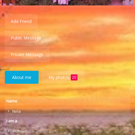
Add Friend
Public Message
Private Message
About me
My photos
20
Name
Nina
I am a
Woman