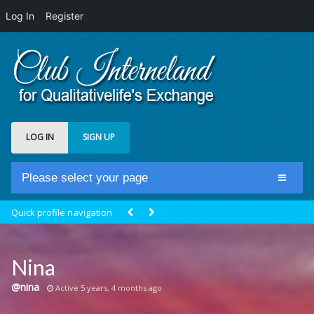
Log In
Register
LOG IN
SIGN UP
Please select your page
Home
Quick profile navigation
Club Newsfeed
Members
Nina
Groups
@nina
Active 5 years, 4 months ago
Centrale Cosmique