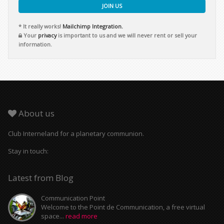
JOIN US
* It really works!
Mailchimp Integration.
Your
privacy
is important to us and we will never rent or sell your
information.
About us
Club Interneland for a planetary communion.
Stay in touch:
Latest from Blog
Communication Point
Welcome to the Point de Communication, a free virtual
space...
read more