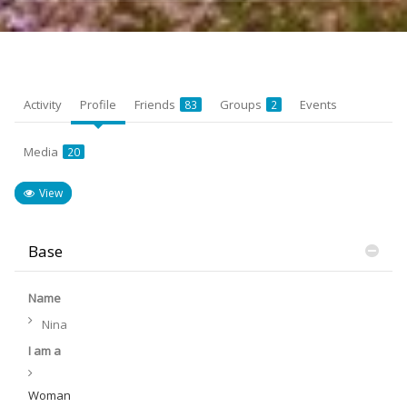
Activity
Profile
Friends
Groups
Events
83
2
Media
20
View
Base
Name
Nina
I am a
Woman