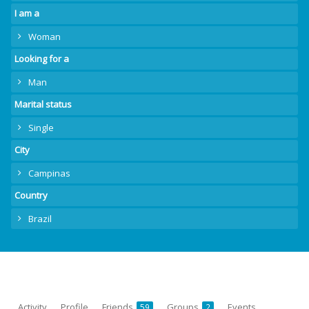
I am a
Woman
Looking for a
Man
Marital status
Single
City
Campinas
Country
Brazil
Activity
Profile
Friends
Groups
Events
59
2