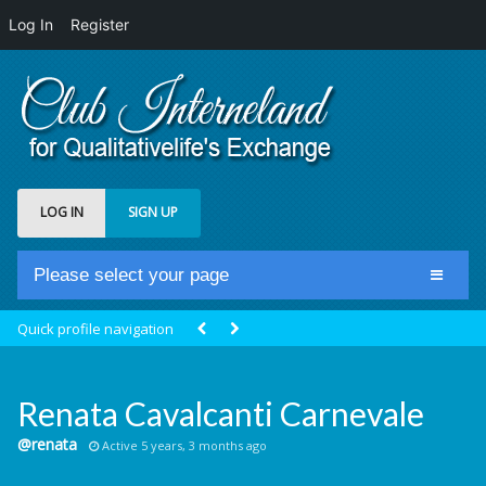
Log In
Register
LOG IN
SIGN UP
Please select your page
Home
Quick profile navigation
Club Newsfeed
Members
Renata Cavalcanti Carnevale
Groups
@renata
Active 5 years, 3 months ago
Centrale Cosmique