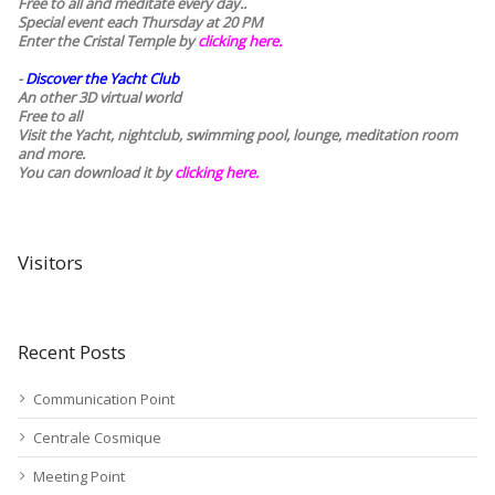
Free to all and meditate every day..
Special event each Thursday at 20 PM
Enter the Cristal Temple by
clicking here.
-
Discover the Yacht Club
An other 3D virtual world
Free to all
Visit the Yacht, nightclub, swimming pool, lounge, meditation room
and more.
You can download it by
clicking here
.
Visitors
Recent Posts
Communication Point
Centrale Cosmique
Meeting Point