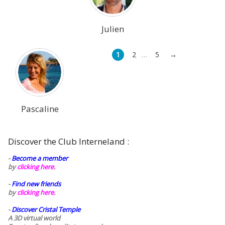
Julien
1
2
5
→
…
Pascaline
Discover the Club Interneland :
-
Become a member
by
clicking here.
-
Find new friends
by
clicking here.
-
Discover Cristal Temple
A 3D virtual world