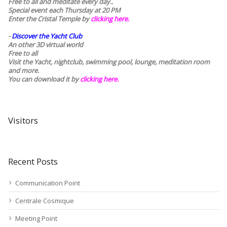
Free to all and meditate every day..
Special event each Thursday at 20 PM
Enter the Cristal Temple by
clicking here.
-
Discover the Yacht Club
An other 3D virtual world
Free to all
Visit the Yacht, nightclub, swimming pool, lounge, meditation room
and more.
You can download it by
clicking here
.
Visitors
Recent Posts
Communication Point
Centrale Cosmique
Meeting Point