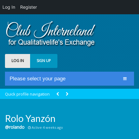
Log In
Register
LOG IN
SIGN UP
Please select your page
Home
Quick profile navigation
Club Newsfeed
Members
Rolo Yanzón
Groups
@rolando
Active 4 weeks ago
Centrale Cosmique