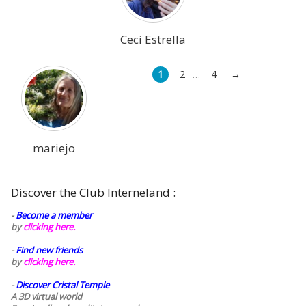
Ceci Estrella
1
2
4
→
…
mariejo
Discover the Club Interneland :
-
Become a member
by
clicking here.
-
Find new friends
by
clicking here.
-
Discover Cristal Temple
A 3D virtual world