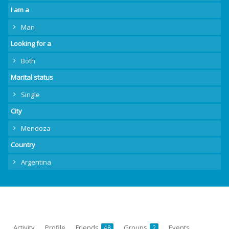
I am a
Man
Looking for a
Both
Marital status
Single
City
Mendoza
Country
Argentina
Activity
Profile
Friends
Groups
Events
48
2