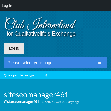
Log In
LOG IN
Please select your page
Home
Quick profile navigation
Club Newsfeed
Members
siteseomanager461
Groups
@siteseomanager461
Active 2 weeks, 2 days ago
Centrale Cosmique