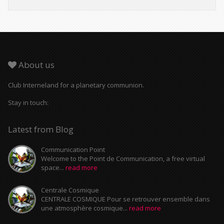
About us
Club Interneland for a planetary communion.
Stay in touch:
Latest from Blog
Communication Point
Welcome to the Point de Communication, a free virtual
space...
read more
Centrale Cosmique
CENTRALE COSMIQUE Pour se retrouver ensemble dans
une atmosphère cosmique...
read more