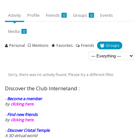
Activity
Profile
Friends
Groups
Events
0
0
Media
0
Personal
Mentions
Favorites
Friends
Groups
Sorry, there was no activity found. Please try a different filter.
Discover the Club Interneland :
-
Become a member
by
clicking here.
-
Find new friends
by
clicking here.
-
Discover Cristal Temple
A 3D virtual world