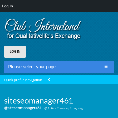
Log In
LOG IN
Please select your page
Home
Quick profile navigation
Club Newsfeed
Members
siteseomanager461
Groups
@siteseomanager461
Active 2 weeks, 2 days ago
Centrale Cosmique