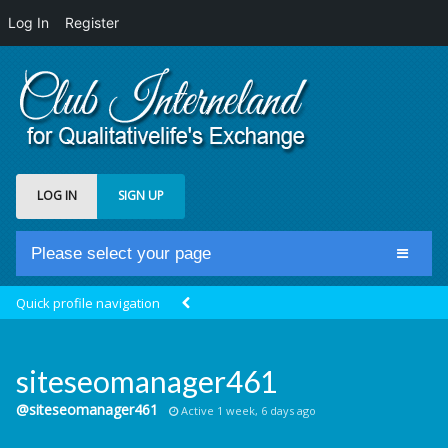
Log In
Register
LOG IN
SIGN UP
Please select your page
Home
Quick profile navigation
Club Newsfeed
Members
siteseomanager461
Groups
@siteseomanager461
Active 1 week, 6 days ago
Centrale Cosmique