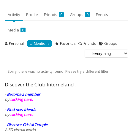
Activity
Profile
Friends
Groups
Events
0
0
Media
0
Personal
Mentions
Favorites
Friends
Groups
Sorry, there was no activity found. Please try a different filter.
Discover the Club Interneland :
-
Become a member
by
clicking here.
-
Find new friends
by
clicking here.
-
Discover Cristal Temple
A 3D virtual world