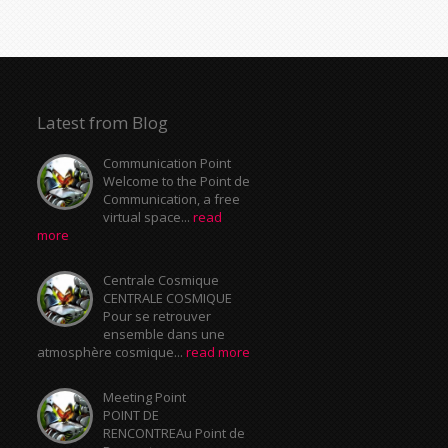
Latest from Blog
Communication Point
Welcome to the Point de
Communication, a free
virtual space...
read
more
Centrale Cosmique
CENTRALE COSMIQUE
Pour se retrouver
ensemble dans une
atmosphère cosmique...
read more
Meeting Point
POINT DE
RENCONTREAu Point de