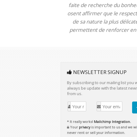
faite de recherche du bonheur
osent affirmer que le respect 
de sa nature la plus délica
permettent de renforcer en m
NEWSLETTER SIGNUP
By subscribing to our mailing list you w
always be update with the latest new
from us.
* It really works!
Mailchimp Integration.
Your
privacy
is important to us and we wil
never rent or sell your information.