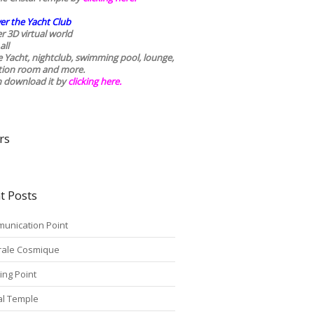
er the Yacht Club
r 3D virtual world
all
he Yacht, nightclub, swimming pool, lounge,
tion room and more.
n download it by
clicking here
.
rs
t Posts
unication Point
rale Cosmique
ing Point
tal Temple