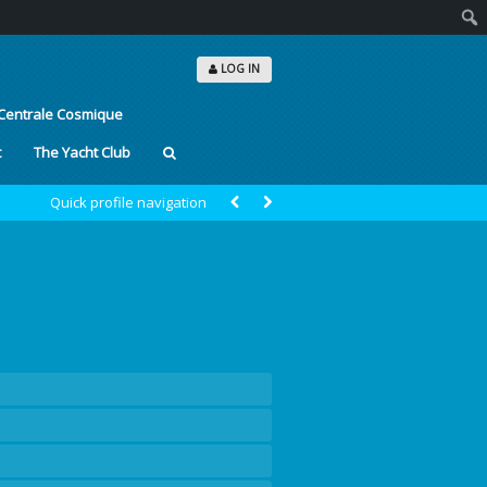
Sear
LOG IN
Centrale Cosmique
t
The Yacht Club
Quick profile navigation