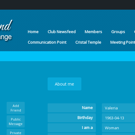
Home
Club Newsfeed
Members
Groups
Communication Point
Cristal Temple
Meeting Poin
About me
Add
Name
Valeria
Friend
Birthday
1963-04-13
Public
Message
I am a
Woman
Private