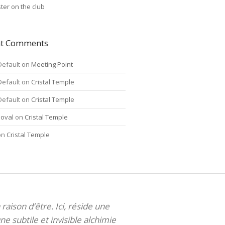
ter on the club
nt Comments
Default
on
Meeting Point
Default
on
Cristal Temple
Default
on
Cristal Temple
oval
on
Cristal Temple
on
Cristal Temple
 raison d’être. Ici, réside une
ne subtile et invisible alchimie