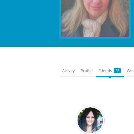
Activity
Profile
Friends
Gr
26
Friends