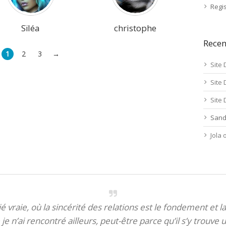
Regis
Sïléa
christophe
Rece
1
2
3
→
Site 
Site 
Site 
Sand
Jola
itié vraie, où la sincérité des relations est le fondement et la
je n’ai rencontré ailleurs, peut-être parce qu’il s’y trouve u