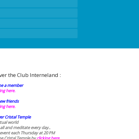
ver the Club Interneland :
e a member
king here.
ew friends
king here.
er Cristal Temple
rtual world
 all and meditate every day..
 event each Thursday at 20 PM
he Cristal Temple by
clicking here.