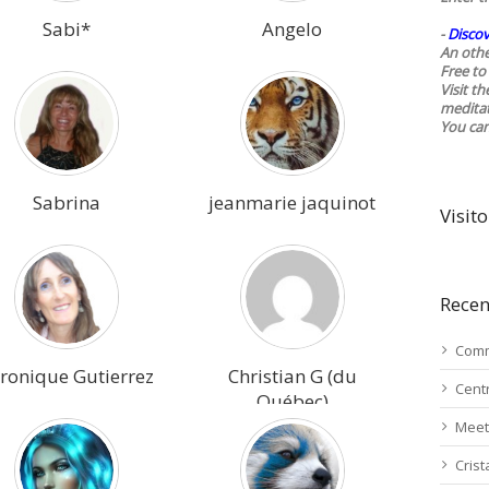
Sabi*
Angelo
-
Discov
An othe
Free to 
Visit t
medita
You ca
Sabrina
jeanmarie jaquinot
Visito
Recen
Comm
ronique Gutierrez
Christian G (du
Cent
Québec)
Meet
Cris