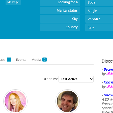
Looking for a
Message
Both
Marital status
Single
City
Venafro
Country
Italy
oups
Events
Media
1
0
Disco
-
Becom
by
clic
Order By:
-
Find n
by
clic
-
Discov
A 3D vi
Free to
Special
Enter t