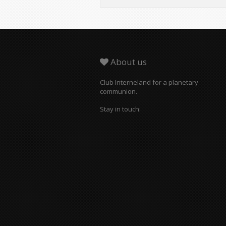
About us
Club Interneland for a planetary
communion.
Stay in touch: