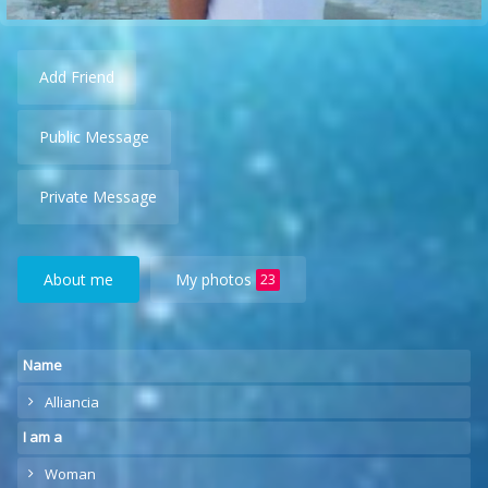
Add Friend
Public Message
Private Message
About me
My photos
23
Name
Alliancia
I am a
Woman