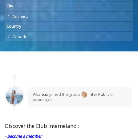
City
Cosmica
Country
Canada
Alliancia
joined the group
Inter Public
6
years ago
Discover the Club Interneland :
-
Become a member