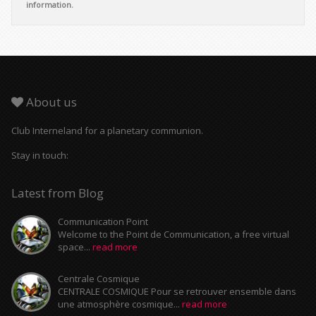
information.
About us
Club Interneland for a planetary communion.
Stay in touch:
Latest from Blog
Communication Point
Welcome to the Point de Communication, a free virtual
space...
read more
Centrale Cosmique
CENTRALE COSMIQUE Pour se retrouver ensemble dans
une atmosphère cosmique...
read more