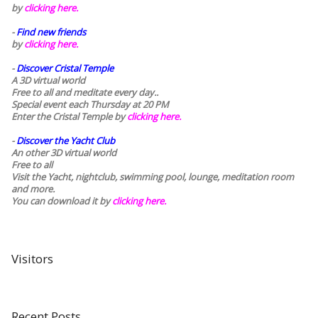
by
clicking here.
-
Find new friends
by
clicking here.
-
Discover Cristal Temple
A 3D virtual world
Free to all and meditate every day..
Special event each Thursday at 20 PM
Enter the Cristal Temple by
clicking here.
-
Discover the Yacht Club
An other 3D virtual world
Free to all
Visit the Yacht, nightclub, swimming pool, lounge, meditation room
and more.
You can download it by
clicking here
.
Visitors
Recent Posts