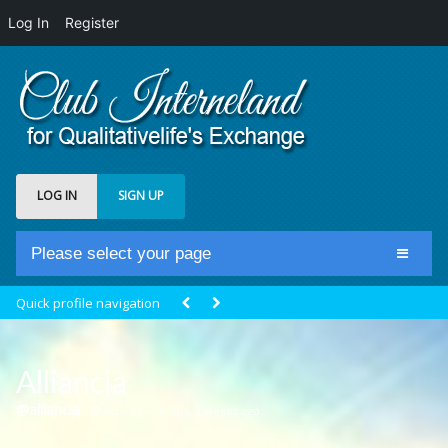
Log In
Register
LOG IN
SIGN UP
Please select your page
Home
Quick profile navigation
Club Newsfeed
Members
Alliancia
Groups
@alliancia
Active 9 months, 3 weeks ago
Centrale Cosmique