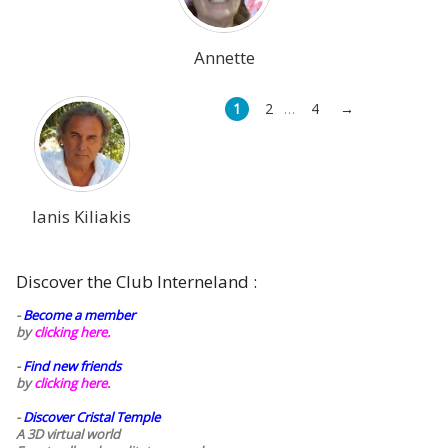
Annette
1
2
4
→
…
Ianis Kiliakis
Discover the Club Interneland :
-
Become a member
by
clicking here.
-
Find new friends
by
clicking here.
-
Discover Cristal Temple
A 3D virtual world