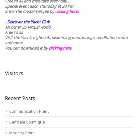
Free to all and meditate every day..
Special event each Thursday at 20 PM
Enter the Cristal Temple by
clicking here.
-
Discover the Yacht Club
An other 3D virtual world
Free to all
Visit the Yacht, nightclub, swimming pool, lounge, meditation room
and more.
You can download it by
clicking here
.
Visitors
Recent Posts
Communication Point
Centrale Cosmique
Meeting Point