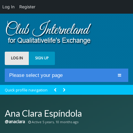
Log In
Register
LOG IN
SIGN UP
Please select your page
Home
Quick profile navigation
Club Newsfeed
Members
Ana Clara Espíndola
Groups
@anaclara
Active 5 years, 10 months ago
Centrale Cosmique