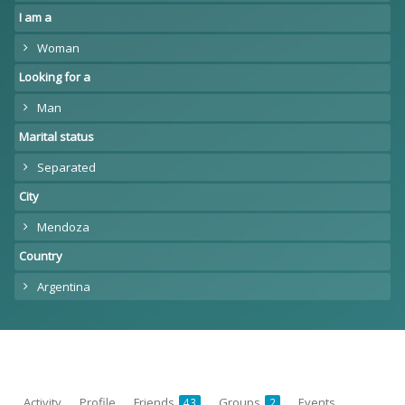
I am a
Woman
Looking for a
Man
Marital status
Separated
City
Mendoza
Country
Argentina
Activity
Profile
Friends
Groups
Events
43
2