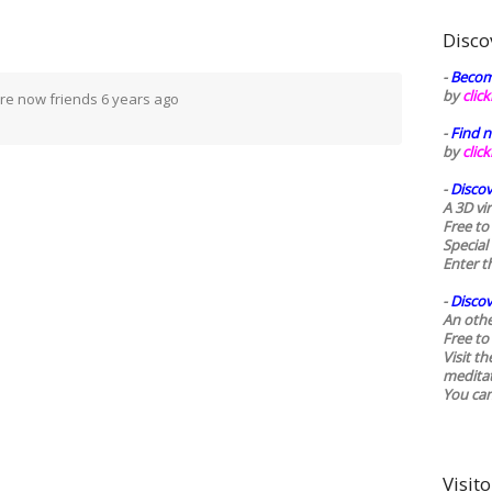
Disco
-
Becom
by
clic
re now friends
6 years ago
-
Find n
by
clic
-
Discov
A 3D vi
Free to
Special
Enter t
-
Discov
An othe
Free to 
Visit t
medita
You ca
Visito