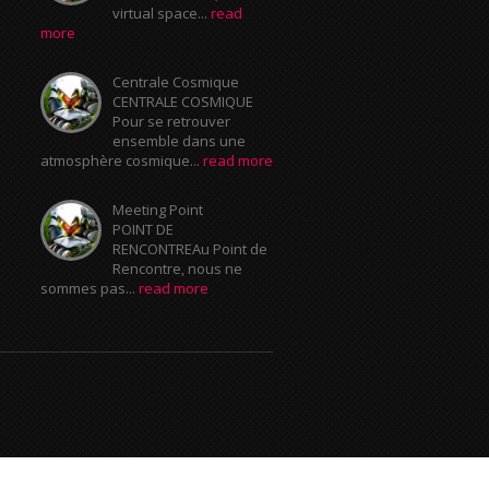
virtual space...
read
more
Centrale Cosmique
CENTRALE COSMIQUE
Pour se retrouver
ensemble dans une
atmosphère cosmique...
read more
Meeting Point
POINT DE
RENCONTREAu Point de
Rencontre, nous ne
sommes pas...
read more