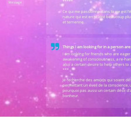
*****
Message
Ce qui me passionne dans la vie est l’é
nature qui est en réalité beaucoup plus
et terrienne…
Things I am looking for in a person are
I am looking for friends who are eager 
awakening of consciousness, a re-har
also a certain desire to help others to
***
Je recherche des ami(e)s qui soient d
permettant un éveil de la conscience,
pourquoi pas aussi un certain désir d’a
bonheur.