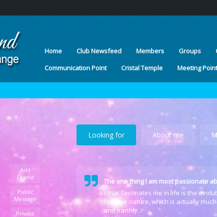
Home
Club Newsfeed
Members
Groups
Communication Point
Cristal Temple
Meeting Poin
Looking for
About me
M
Add
Friend
The one thing I am most passionate ab
Public
What fascinates me in life is the evol
Message
her true nature, which is actually much
and earthly…
Private