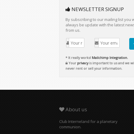
NEWSLETTER SIGNUP
By subscribing to our mailing list you w
always be update with the latest new
from us.
* It really works!
Mailchimp Integration.
Your
privacy
is important to us and we wil
never rent or sell your information.
About us
Club Interneland for a planetary
communion.