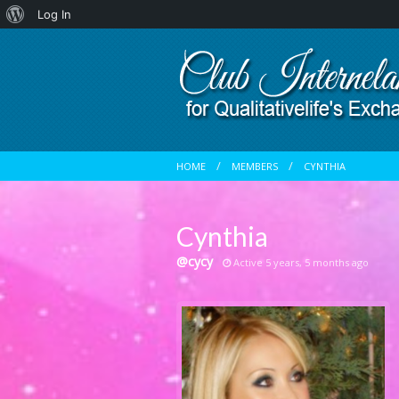
About
Log In
WordPress
HOME
MEMBERS
CYNTHIA
Cynthia
@cycy
Active 5 years, 5 months ago