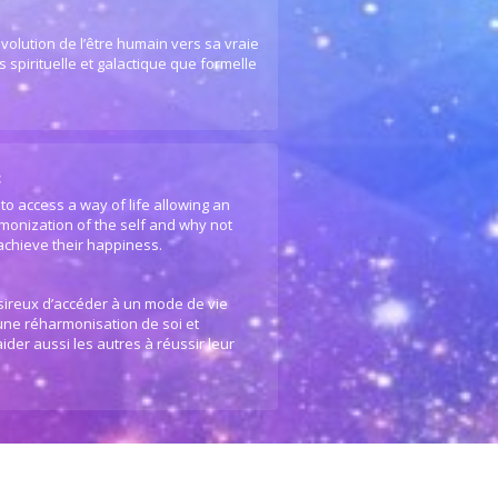
volution de l’être humain vers sa vraie
 spirituelle et galactique que formelle
:
to access a way of life allowing an
monization of the self and why not
 achieve their happiness.
ésireux d’accéder à un mode de vie
 une réharmonisation de soi et
ider aussi les autres à réussir leur