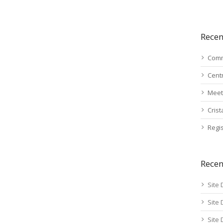
Recen
Comm
Cent
Meet
Cris
Regis
Rece
Site 
Site 
Site 