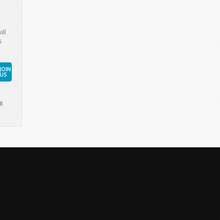
ill
s
JOIN
US
l