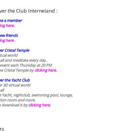
ver the Club Interneland :
e a member
king here.
ew friends
king here.
er Cristal Temple
rtual world
 all and meditate every day..
 event each Thursday at 20 PM
he Cristal Temple by
clicking here.
er the Yacht Club
r 3D virtual world
all
he Yacht, nightclub, swimming pool, lounge,
tion room and more.
n download it by
clicking here
.
rs