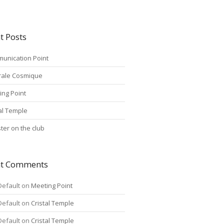
t Posts
unication Point
rale Cosmique
ing Point
tal Temple
ter on the club
nt Comments
Default
on
Meeting Point
Default
on
Cristal Temple
Default
on
Cristal Temple