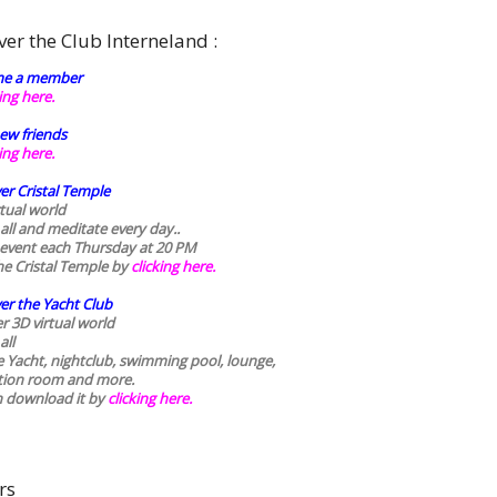
ver the Club Interneland :
e a member
king here.
ew friends
king here.
er Cristal Temple
rtual world
 all and meditate every day..
 event each Thursday at 20 PM
he Cristal Temple by
clicking here.
er the Yacht Club
r 3D virtual world
all
he Yacht, nightclub, swimming pool, lounge,
tion room and more.
n download it by
clicking here
.
rs