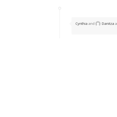
Cynthia
and
Danitza
a