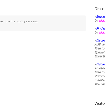
Disco
-
Becom
by
clic
re now friends
5 years ago
-
Find n
by
clic
-
Discov
A 3D vi
Free to
Special
Enter t
-
Discov
An othe
Free to 
Visit t
medita
You ca
Visito