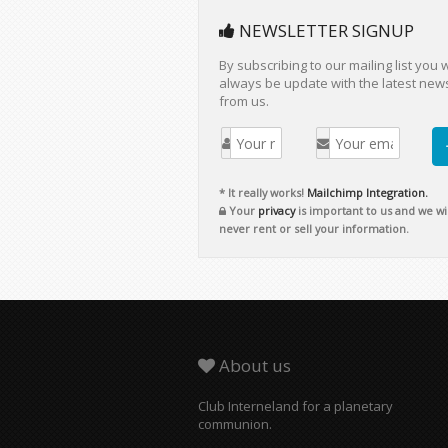
NEWSLETTER SIGNUP
By subscribing to our mailing list you w
always be update with the latest new
from us.
* It really works!
Mailchimp Integration.
Your
privacy
is important to us and we wil
never rent or sell your information.
About us
Club Interneland for a planetary
communion.