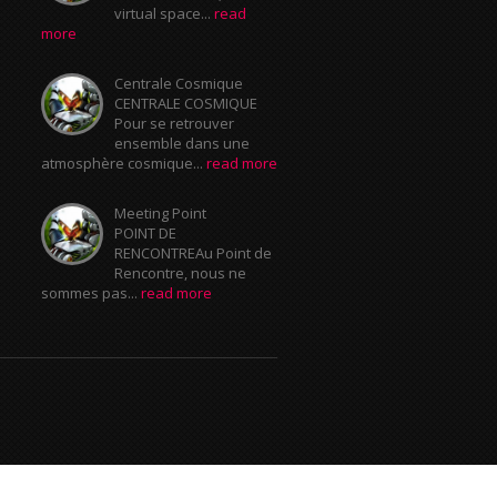
virtual space...
read
more
Centrale Cosmique
CENTRALE COSMIQUE
Pour se retrouver
ensemble dans une
atmosphère cosmique...
read more
Meeting Point
POINT DE
RENCONTREAu Point de
Rencontre, nous ne
sommes pas...
read more