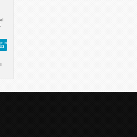
ill
s
JOIN
US
l