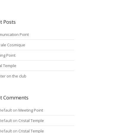
t Posts
unication Point
rale Cosmique
ing Point
tal Temple
ter on the club
nt Comments
Default
on
Meeting Point
Default
on
Cristal Temple
Default
on
Cristal Temple