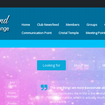
Home
Club Newsfeed
Members
Groups
Communication Point
Cristal Temple
Meeting Poin
Looking for
About me
M
Add
Friend
The one thing I am most passionate ab
Public
What fascinates me in life is the evol
Message
her true nature, which is actually much
and earthly…
Private