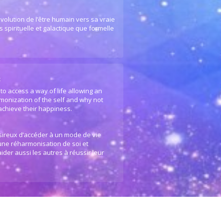
volution de l’être humain vers sa vraie
 spirituelle et galactique que formelle
:
to access a way of life allowing an
monization of the self and why not
 achieve their happiness.
ésireux d’accéder à un mode de vie
 une réharmonisation de soi et
ider aussi les autres à réussir leur