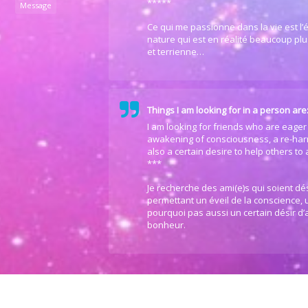
*****
Message
Ce qui me passionne dans la vie est l’é
nature qui est en réalité beaucoup plus
et terrienne…
Things I am looking for in a person are
I am looking for friends who are eager 
awakening of consciousness, a re-har
also a certain desire to help others to
***
Je recherche des ami(e)s qui soient d
permettant un éveil de la conscience,
pourquoi pas aussi un certain désir d’a
bonheur.