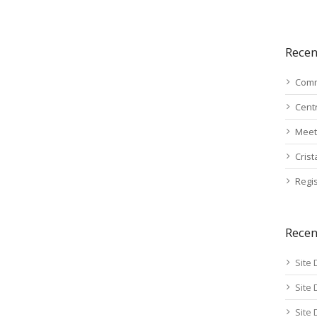
Recen
Comm
Cent
Meet
Cris
Regis
Rece
Site 
Site 
Site 