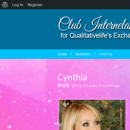
About
Log In
Register
WordPress
HOME
MEMBERS
CYNTHIA
Cynthia
@cycy
Active 5 years, 5 months ago