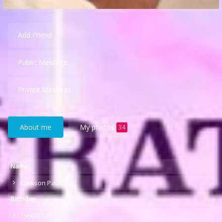
Add Friend
Public Message
Private Message
About me
My photos
34
Name
Carkson Patrice
Birthday
1960-07-22