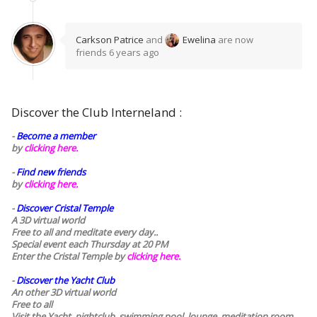
Carkson Patrice
and
Ewelina
are now
friends
6 years ago
Discover the Club Interneland :
-
Become a member
by
clicking here.
-
Find new friends
by
clicking here.
-
Discover Cristal Temple
A 3D virtual world
Free to all and meditate every day..
Special event each Thursday at 20 PM
Enter the Cristal Temple by
clicking here.
-
Discover the Yacht Club
An other 3D virtual world
Free to all
Visit the Yacht, nightclub, swimming pool, lounge, meditation room