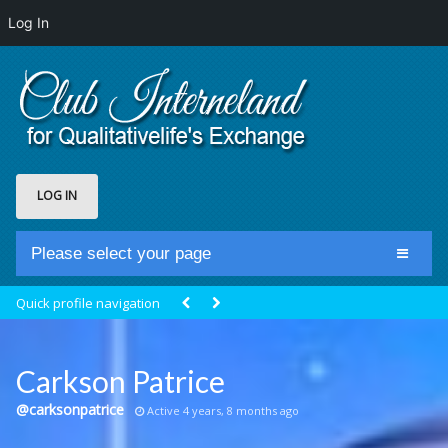
Log In
LOG IN
Please select your page
Home
Quick profile navigation
Club Newsfeed
Members
Carkson Patrice
Groups
@carksonpatrice
Active 4 years, 8 months ago
Centrale Cosmique