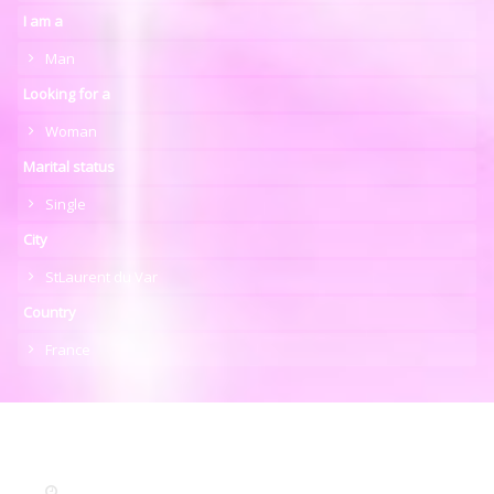
I am a
Man
Looking for a
Woman
Marital status
Single
City
StLaurent du Var
Country
France