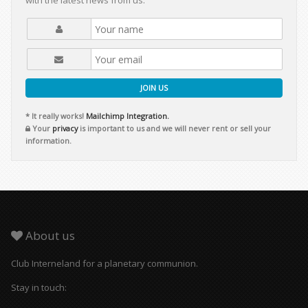
with the latest news from us.
JOIN US
* It really works!
Mailchimp Integration.
Your
privacy
is important to us and we will never rent or sell your
information.
About us
Club Interneland for a planetary communion.
Stay in touch: