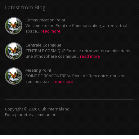
Latest from Blog
Communication Point
Welcome to the Point de Communication, a free virtual
space...
read more
Centrale Cosmique
CENTRALE COSMIQUE Pour se retrouver ensemble dans
une atmosphère cosmique...
read more
Meeting Point
POINT DE RENCONTREAu Point de Rencontre, nous ne
sommes pas...
read more
Copyright © 2026 Club Interneland.
For a planetary communion