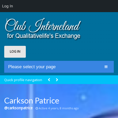
Log In
LOG IN
Please select your page
Home
Quick profile navigation
Club Newsfeed
Members
Carkson Patrice
Groups
@carksonpatrice
Active 4 years, 8 months ago
Centrale Cosmique