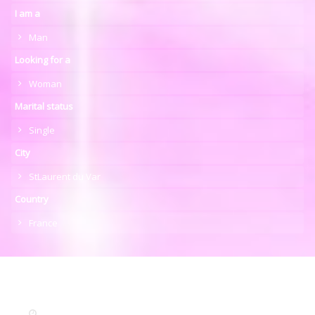
I am a
Man
Looking for a
Woman
Marital status
Single
City
StLaurent du Var
Country
France