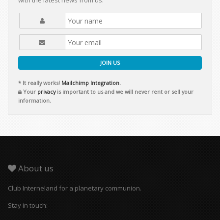
with the latest news from us.
JOIN US
* It really works!
Mailchimp Integration.
Your
privacy
is important to us and we will never rent or sell your
information.
About us
Club Interneland for a planetary communion.
Stay in touch: