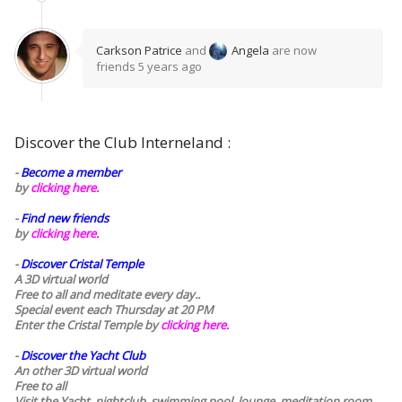
Carkson Patrice
and
Angela
are now
friends
5 years ago
Discover the Club Interneland :
-
Become a member
by
clicking here.
-
Find new friends
by
clicking here.
-
Discover Cristal Temple
A 3D virtual world
Free to all and meditate every day..
Special event each Thursday at 20 PM
Enter the Cristal Temple by
clicking here.
-
Discover the Yacht Club
An other 3D virtual world
Free to all
Visit the Yacht, nightclub, swimming pool, lounge, meditation room