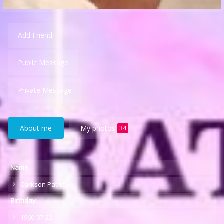
Add Friend
Public Message
Private Message
About me
My photos
34
Name
Carkson Patrice
Birthday
1960-07-22