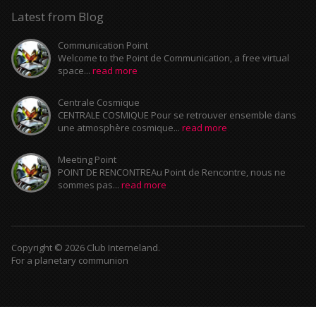
Latest from Blog
Communication Point
Welcome to the Point de Communication, a free virtual
space...
read more
Centrale Cosmique
CENTRALE COSMIQUE Pour se retrouver ensemble dans
une atmosphère cosmique...
read more
Meeting Point
POINT DE RENCONTREAu Point de Rencontre, nous ne
sommes pas...
read more
Copyright © 2026 Club Interneland.
For a planetary communion