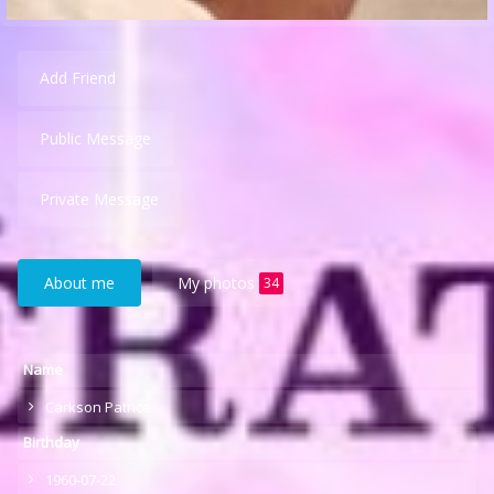
Add Friend
Public Message
Private Message
About me
My photos
34
Name
Carkson Patrice
Birthday
1960-07-22