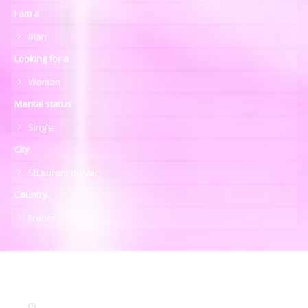
I am a
Man
Looking for a
Woman
Marital status
Single
City
StLaurent du Var
Country
France