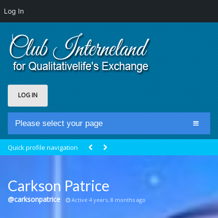
Log In
LOG IN
Please select your page
Home
Quick profile navigation
Club Newsfeed
Members
Carkson Patrice
Groups
@carksonpatrice
Active 4 years, 8 months ago
Centrale Cosmique