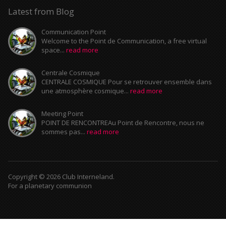
Latest from Blog
Communication Point
Welcome to the Point de Communication, a free virtual
space...
read more
Centrale Cosmique
CENTRALE COSMIQUE Pour se retrouver ensemble dans
une atmosphère cosmique...
read more
Meeting Point
POINT DE RENCONTREAu Point de Rencontre, nous ne
sommes pas...
read more
Copyright © 2026 Club Interneland.
For a planetary communion