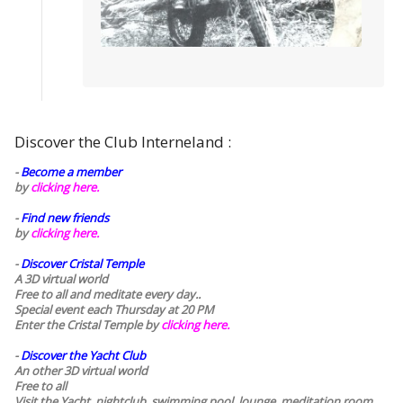
Discover the Club Interneland :
-
Become a member
by
clicking here.
-
Find new friends
by
clicking here.
-
Discover Cristal Temple
A 3D virtual world
Free to all and meditate every day..
Special event each Thursday at 20 PM
Enter the Cristal Temple by
clicking here.
-
Discover the Yacht Club
An other 3D virtual world
Free to all
Visit the Yacht, nightclub, swimming pool, lounge, meditation room