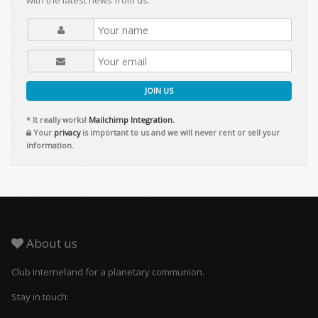
with the latest news from us.
JOIN US
* It really works!
Mailchimp Integration.
Your
privacy
is important to us and we will never rent or sell your
information.
About us
Club Interneland for a planetary communion.
Stay in touch: