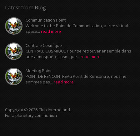
Latest from Blog
Communication Point
Welcome to the Point de Communication, a free virtual
space...
read more
Centrale Cosmique
CENTRALE COSMIQUE Pour se retrouver ensemble dans
une atmosphère cosmique...
read more
Meeting Point
POINT DE RENCONTREAu Point de Rencontre, nous ne
sommes pas...
read more
Copyright © 2026 Club Interneland.
For a planetary communion