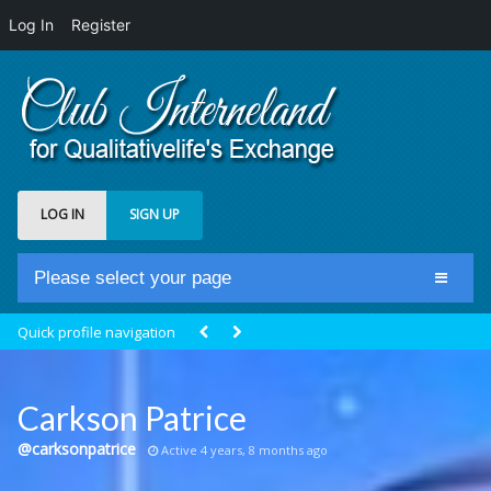
Log In
Register
LOG IN
SIGN UP
Please select your page
Home
Quick profile navigation
Club Newsfeed
Members
Carkson Patrice
Groups
@carksonpatrice
Active 4 years, 8 months ago
Centrale Cosmique