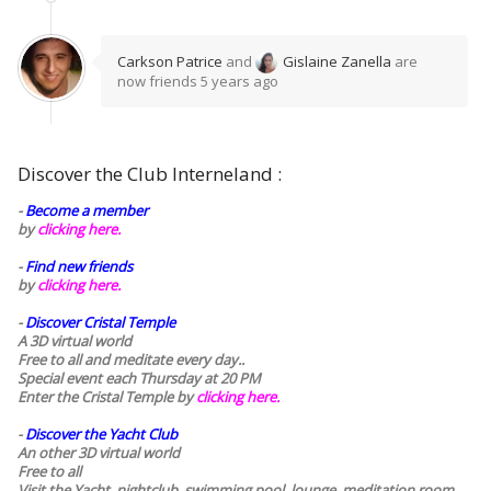
Carkson Patrice
and
Gislaine Zanella
are
now friends
5 years ago
Discover the Club Interneland :
-
Become a member
by
clicking here.
-
Find new friends
by
clicking here.
-
Discover Cristal Temple
A 3D virtual world
Free to all and meditate every day..
Special event each Thursday at 20 PM
Enter the Cristal Temple by
clicking here.
-
Discover the Yacht Club
An other 3D virtual world
Free to all
Visit the Yacht, nightclub, swimming pool, lounge, meditation room