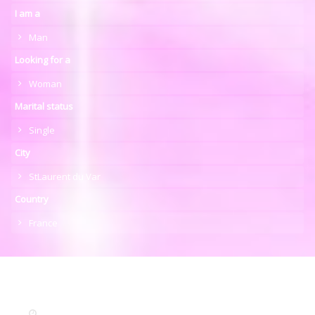
I am a
Man
Looking for a
Woman
Marital status
Single
City
StLaurent du Var
Country
France