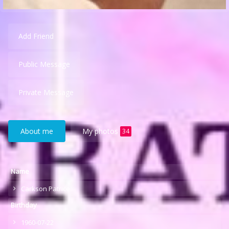
Add Friend
Public Message
Private Message
About me
My photos
34
Name
Carkson Patrice
Birthday
1960-07-22