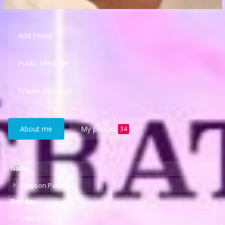
Add Friend
Public Message
Private Message
About me
My photos
34
Name
Carkson Patrice
Birthday
1960-07-22