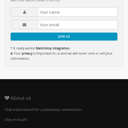
with the latest news from us.
JOIN US
* It really works!
Mailchimp Integration.
Your
privacy
is important to us and we will never rent or sell your
information.
About us
Club Interneland for a planetary communion.
Stay in touch: