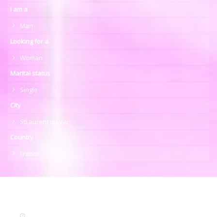
I am a
Man
Looking for a
Woman
Marital status
Single
City
StLaurent du Var
Country
France