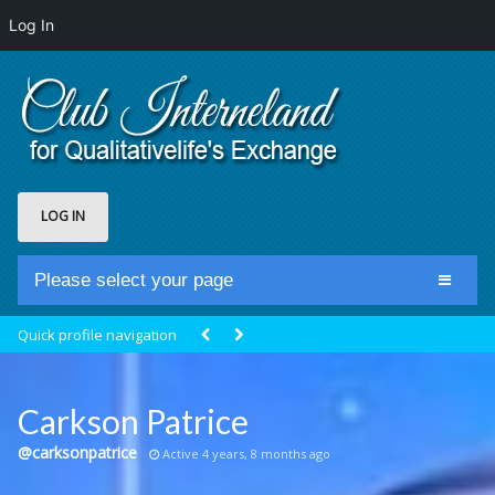
Log In
LOG IN
Please select your page
Home
Quick profile navigation
Club Newsfeed
Members
Carkson Patrice
Groups
@carksonpatrice
Active 4 years, 8 months ago
Centrale Cosmique