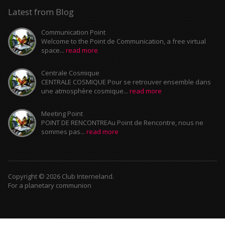
Latest from Blog
Communication Point
Welcome to the Point de Communication, a free virtual
space...
read more
Centrale Cosmique
CENTRALE COSMIQUE Pour se retrouver ensemble dans
une atmosphère cosmique...
read more
Meeting Point
POINT DE RENCONTREAu Point de Rencontre, nous ne
sommes pas...
read more
Copyright © 2026 Club Interneland.
For a planetary communion