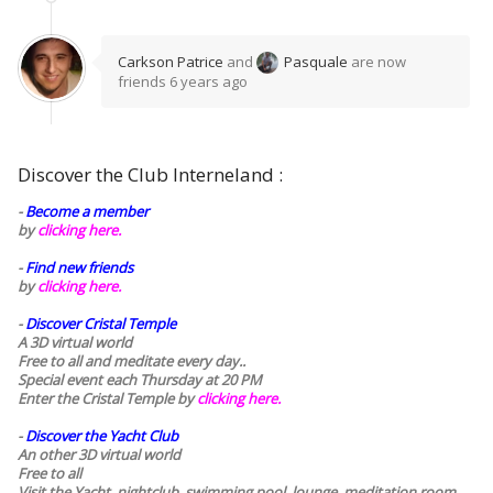
Carkson Patrice
and
Pasquale
are now
friends
6 years ago
Discover the Club Interneland :
-
Become a member
by
clicking here.
-
Find new friends
by
clicking here.
-
Discover Cristal Temple
A 3D virtual world
Free to all and meditate every day..
Special event each Thursday at 20 PM
Enter the Cristal Temple by
clicking here.
-
Discover the Yacht Club
An other 3D virtual world
Free to all
Visit the Yacht, nightclub, swimming pool, lounge, meditation room