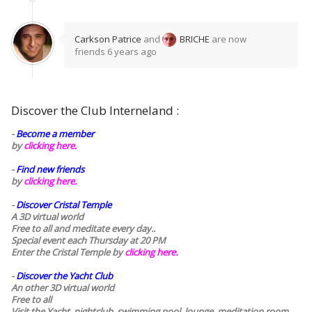
Carkson Patrice
and
BRICHE
are now
friends
6 years ago
Discover the Club Interneland :
-
Become a member
by
clicking here.
-
Find new friends
by
clicking here.
-
Discover Cristal Temple
A 3D virtual world
Free to all and meditate every day..
Special event each Thursday at 20 PM
Enter the Cristal Temple by
clicking here.
-
Discover the Yacht Club
An other 3D virtual world
Free to all
Visit the Yacht, nightclub, swimming pool, lounge, meditation room