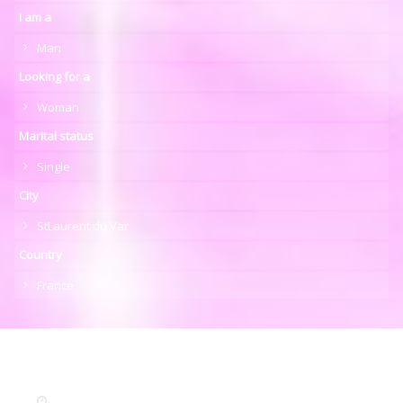
I am a
Man
Looking for a
Woman
Marital status
Single
City
StLaurent du Var
Country
France