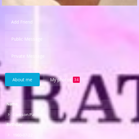
Add Friend
Public Message
Private Message
About me
My photos
34
Name
Carkson Patrice
Birthday
1960-07-22