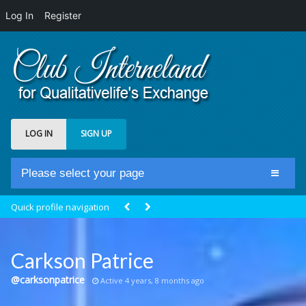
Log In
Register
LOG IN
SIGN UP
Please select your page
Home
Quick profile navigation
Club Newsfeed
Members
Carkson Patrice
Groups
@carksonpatrice
Active 4 years, 8 months ago
Centrale Cosmique