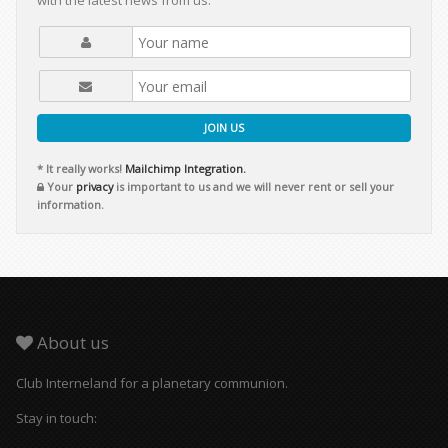
with the latest news from us.
JOIN US
* It really works!
Mailchimp Integration.
Your
privacy
is important to us and we will never rent or sell your
information.
About us
Club Interneland for a planetary communion.
Stay in touch: