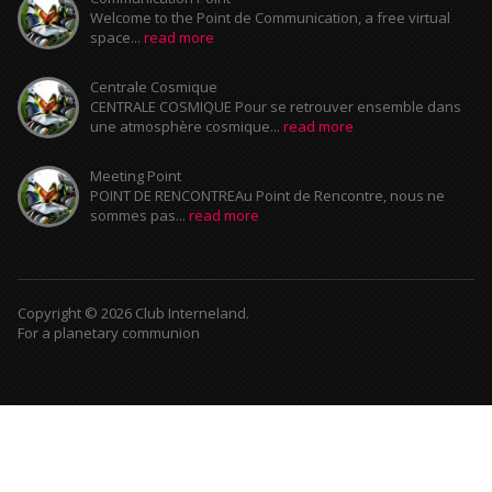
Welcome to the Point de Communication, a free virtual
space...
read more
Centrale Cosmique
CENTRALE COSMIQUE Pour se retrouver ensemble dans
une atmosphère cosmique...
read more
Meeting Point
POINT DE RENCONTREAu Point de Rencontre, nous ne
sommes pas...
read more
Copyright © 2026 Club Interneland.
For a planetary communion