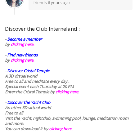
friends
6 years ago
Discover the Club Interneland :
-
Become a member
by
clicking here.
-
Find new friends
by
clicking here.
-
Discover Cristal Temple
A 3D virtual world
Free to all and meditate every day..
Special event each Thursday at 20 PM
Enter the Cristal Temple by
clicking here.
-
Discover the Yacht Club
An other 3D virtual world
Free to all
Visit the Yacht, nightclub, swimming pool, lounge, meditation room
and more.
You can download it by
clicking here
.