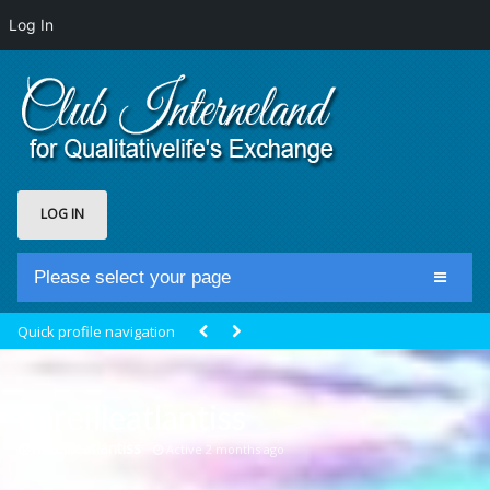
Log In
LOG IN
Please select your page
Home
Quick profile navigation
Club Newsfeed
Members
mireilleatlantiss
Groups
@mireilleatlantiss
Active 2 months ago
Centrale Cosmique