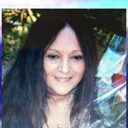
Communication Point
Cristal Temple
Meeting Point
The Yacht Club