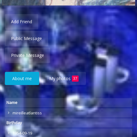
Add Friend
Public Message
Private Message
About me
My photos
37
Name
mireilleatlantiss
Birthday
1954-09-19