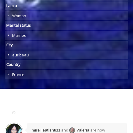
I am a
Woman
Marital status
Married
City
auribeau
Country
France
mireilleatlantiss
and
Valeria
are now