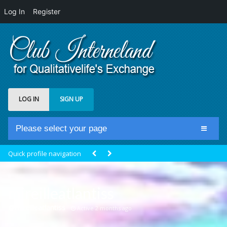
Log In
Register
LOG IN
SIGN UP
Please select your page
Home
Quick profile navigation
Club Newsfeed
Members
mireilleatlantiss
Groups
@mireilleatlantiss
Active 2 months ago
Centrale Cosmique