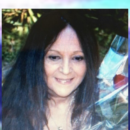
Communication Point
Cristal Temple
Meeting Point
The Yacht Club