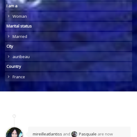
I am a
Woman
Marital status
Married
City
auribeau
Country
France
mireilleatlantiss
and
Pasquale
are now