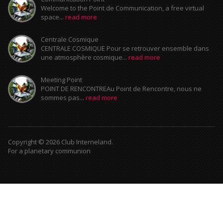
Welcome to the Point de Communication, a free virtual
space...
read more
Centrale Cosmique
CENTRALE COSMIQUE Pour se retrouver ensemble dans
une atmosphère cosmique...
read more
Meeting Point
POINT DE RENCONTREAu Point de Rencontre, nous ne
sommes pas...
read more
Copyright © 2026 Club Interneland.
For a planetary communion