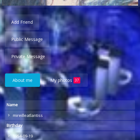
Add Friend
Public Message
Private Message
About me
My photos
37
Name
mireilleatlantiss
Birthday
1954-09-19