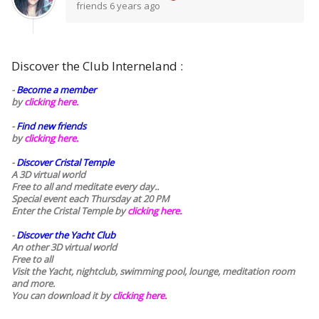
friends
6 years ago
Discover the Club Interneland :
-
Become a member
by
clicking here.
-
Find new friends
by
clicking here.
-
Discover Cristal Temple
A 3D virtual world
Free to all and meditate every day..
Special event each Thursday at 20 PM
Enter the Cristal Temple by
clicking here.
-
Discover the Yacht Club
An other 3D virtual world
Free to all
Visit the Yacht, nightclub, swimming pool, lounge, meditation room
and more.
You can download it by
clicking here
.