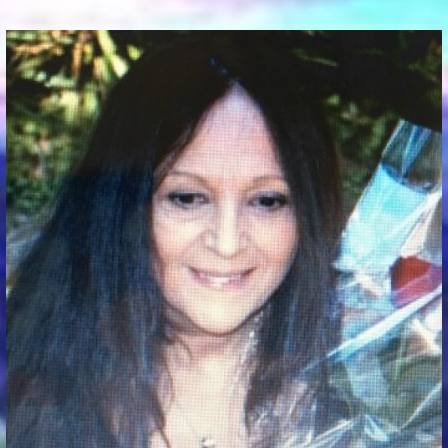
Communication Point
Cristal Temple
Meeting Point
The Yacht Club