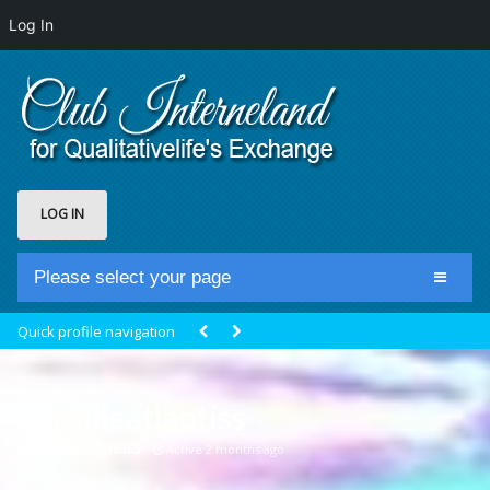
Log In
LOG IN
Please select your page
Home
Quick profile navigation
Club Newsfeed
Members
mireilleatlantiss
Groups
@mireilleatlantiss
Active 2 months ago
Centrale Cosmique