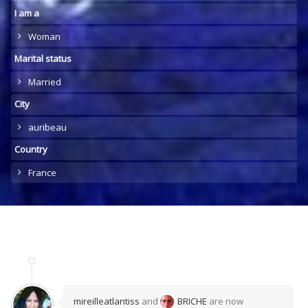
I am a
Woman
Marital status
Married
City
auribeau
Country
France
mireilleatlantiss
and
BRICHE
are now