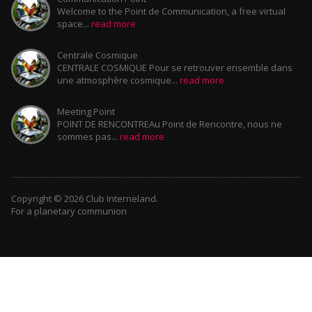
Welcome to the Point de Communication, a free virtual
space...
read more
Centrale Cosmique
CENTRALE COSMIQUE Pour se retrouver ensemble dans
une atmosphère cosmique...
read more
Meeting Point
POINT DE RENCONTREAu Point de Rencontre, nous ne
sommes pas...
read more
Copyright © 2026 Club Interneland.
For a planetary communion