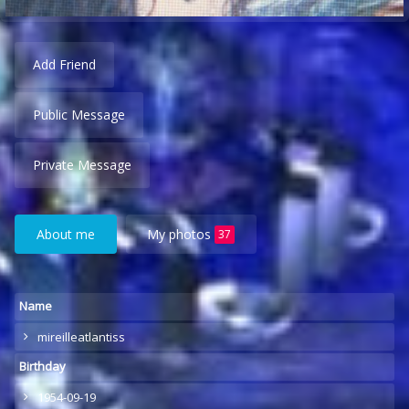
Add Friend
Public Message
Private Message
About me
My photos
37
Name
mireilleatlantiss
Birthday
1954-09-19