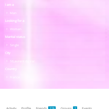
I am a
Man
Looking for a
Woman
Marital status
Single
City
StLaurent du Var
Country
France
Activity
Profile
Friends
Groups
Events
229
2