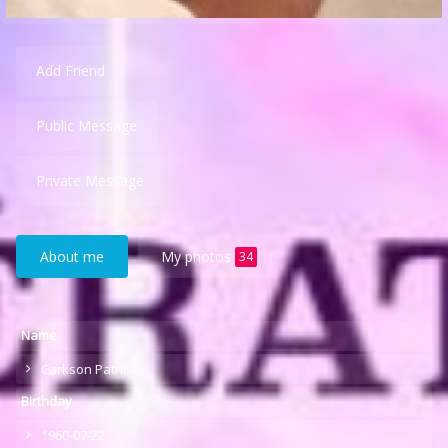
Add Friend
Public Message
Private Message
About me
My photos
34
Name
Carkson Patrice
Birthday
1960-07-22