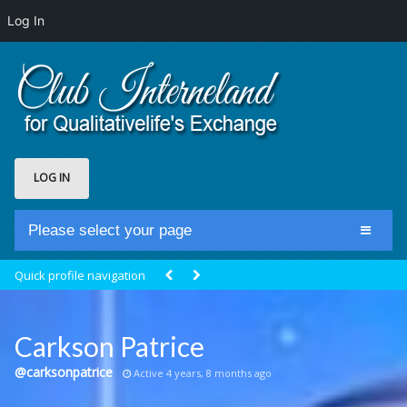
Log In
LOG IN
Please select your page
Home
Quick profile navigation
Club Newsfeed
Members
Carkson Patrice
Groups
@carksonpatrice
Active 4 years, 8 months ago
Centrale Cosmique