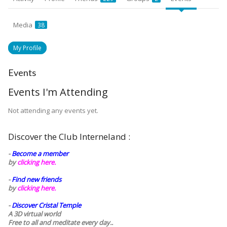
Media
38
My Profile
Events
Events I'm Attending
Not attending any events yet.
Discover the Club Interneland :
-
Become a member
by
clicking here.
-
Find new friends
by
clicking here.
-
Discover Cristal Temple
A 3D virtual world
Free to all and meditate every day..