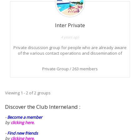
Inter Private
4 years ago
Private discussion group for people who are already aware
of the various contact operations and dissemination of
information important for the understanding of the current
situation on planet Earth.
Private Group / 263 members
Viewing 1 - 2 of 2 groups
Discover the Club Interneland :
-
Become a member
by
clicking here.
-
Find new friends
by
clicking here.