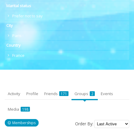
Marital status
Prefer not to say
City
Paris
Country
France
Activity
Profile
Friends
Groups
Events
171
2
Media
198
Memberships
Order By: