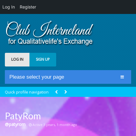
Log In
Register
LOG IN
SIGN UP
Please select your page
Home
Quick profile navigation
Club Newsfeed
Members
PatyRom
Groups
@patyrom
Active 3 years, 1 month ago
Centrale Cosmique